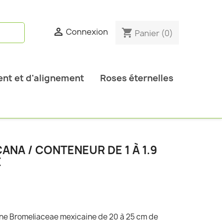

Connexion
shopping_cart
Panier
(0)
nt et d'alignement
Roses éternelles
NA / CONTENEUR DE 1 À 1.9
E
ne Bromeliaceae mexicaine de 20 à 25 cm de