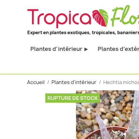
Expert en plantes exotiques, tropicales, bananiers
Plantes d'intérieur
Plantes d'exté
▶
Toutes les plantes d'intérieur
Toutes les pl
Plantes pour bureau
Bananiers ru
Accueil
Plantes d'intérieur
Hechtia michoac
Palmier d'intérieur
Palmiers rus
Cactus & Succulentes
Orchidées ru
RUPTURE DE STOCK
Sujets d'exception
Plantes et ar
décoratif
Plantes grim
Fourgères