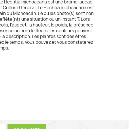
Le Hechtia michoacana est une bromeliaceae
int Culture Général: Le Hechtia michoacana est
cain du Michoacán. Le ou les photo(s) sont non
reflète(nt) une situation ou un instant T. Lors
olis, l'aspect, la hauteur, le poids, la présence
résence ou non de fleurs, les couleurs peuvent
e la description. Les plantes sont des êtres
avec le temps. Vous pouvez et vous constaterez
emps.