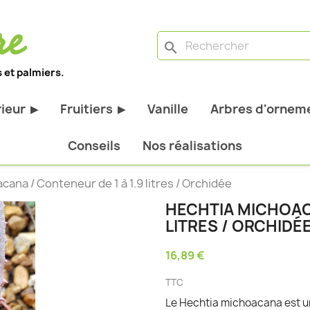
search
 et palmiers.
rieur
Fruitiers
Vanille
Arbres d'orneme
▶
▶
antes d'extérieur
Tous les fruitiers
Conseils
Nos réalisations
stiques
Arbres et arbustes fruitiers
ana / Conteneur de 1 à 1.9 litres / Orchidée
tiques
Agrumes
HECHTIA MICHOACA
stiques
Fruitiers nains
LITRES / ORCHIDÉ
bustes à feuillage
Fruitiers Colonnaires
16,89 €
pantes
TTC
Le Hechtia michoacana est u