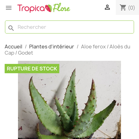

shopping_cart

(0)
search
Accueil
Plantes d'intérieur
Aloe ferox / Aloès du
Cap / Godet
RUPTURE DE STOCK