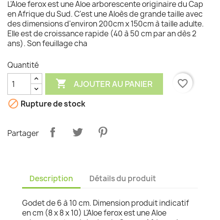
L'Aloe ferox est une Aloe arborescente originaire du Cap
en Afrique du Sud. C'est une Aloès de grande taille avec
des dimensions d'environ 200cm x 150cm à taille adulte.
Elle est de croissance rapide (40 à 50 cm par an dès 2
ans). Son feuillage cha
Quantité

favorite_border
AJOUTER AU PANIER

Rupture de stock
Partager
Description
Détails du produit
Godet de 6 à 10 cm. Dimension produit indicatif
en cm (8 x 8 x 10) L'Aloe ferox est une Aloe