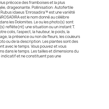
lus précoce des framboises et la plus
ée, drageonante. Pollinisation: Autofertile
e Rubus idaeus 'Enrosadira'® est une variété
ENROSADIRA est le nom donné au célèbre
ans les Dolomites. Le ou les photo(s) sont
(s) reflète(nt) une situation ou un instant T.
re colis, l'aspect, la hauteur, le poids, la
age, la présence ou non de fleurs, les couleurs
oto ou de la description. Les plantes sont des
uent avec le temps. Vous pouvez et vous
ns dans le temps. Les tailles et dimensions du
e indicatif et ne constituent pas une