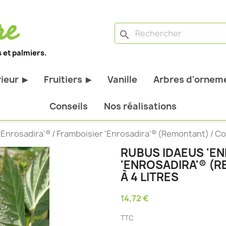
search
 et palmiers.
rieur
Fruitiers
Vanille
Arbres d'orneme
▶
▶
antes d'extérieur
Tous les fruitiers
Conseils
Nos réalisations
stiques
Arbres et arbustes fruitiers
Enrosadira'® / Framboisier 'Enrosadira'® (Remontant) / Con
tiques
Agrumes
RUBUS IDAEUS 'EN
stiques
Fruitiers nains
'ENROSADIRA'® (
bustes à feuillage
Fruitiers Colonnaires
À 4 LITRES
14,72 €
pantes
TTC