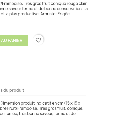
t/Framboise: Très gros fruit conique rouge clair
nne saveur ferme et de bonne conservation. La
et la plus productive. Arbuste: Erigée
favorite_border
 AU PANIER
ls du produit
 Dimension produit indicatif en cm (15 x 15 x
bre Fruit/Framboise: Très gros fruit, conique,
 parfumée, très bonne saveur, ferme et de