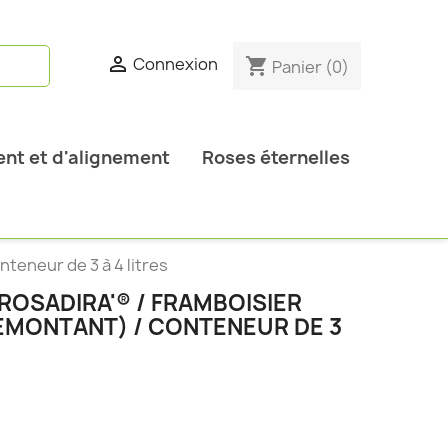

Connexion
shopping_cart
Panier
(0)
nt et d'alignement
Roses éternelles
teneur de 3 à 4 litres
ROSADIRA'® / FRAMBOISIER
REMONTANT) / CONTENEUR DE 3