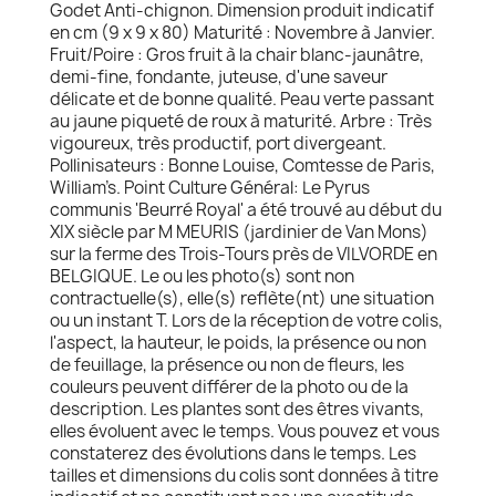
Godet Anti-chignon. Dimension produit indicatif
en cm (9 x 9 x 80) Maturité : Novembre à Janvier.
Fruit/Poire : Gros fruit à la chair blanc-jaunâtre,
demi-fine, fondante, juteuse, d'une saveur
délicate et de bonne qualité. Peau verte passant
au jaune piqueté de roux à maturité. Arbre : Très
vigoureux, très productif, port divergeant.
Pollinisateurs : Bonne Louise, Comtesse de Paris,
William’s. Point Culture Général: Le Pyrus
communis 'Beurré Royal' a été trouvé au début du
XIX siècle par M MEURIS (jardinier de Van Mons)
sur la ferme des Trois-Tours près de VILVORDE en
BELGIQUE. Le ou les photo(s) sont non
contractuelle(s), elle(s) reflète(nt) une situation
ou un instant T. Lors de la réception de votre colis,
l'aspect, la hauteur, le poids, la présence ou non
de feuillage, la présence ou non de fleurs, les
couleurs peuvent différer de la photo ou de la
description. Les plantes sont des êtres vivants,
elles évoluent avec le temps. Vous pouvez et vous
constaterez des évolutions dans le temps. Les
tailles et dimensions du colis sont données à titre