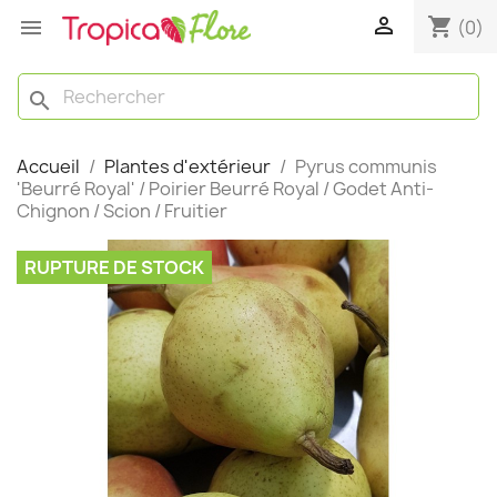

shopping_cart

(0)
search
Accueil
Plantes d'extérieur
Pyrus communis
'Beurré Royal' / Poirier Beurré Royal / Godet Anti-
Chignon / Scion / Fruitier
RUPTURE DE STOCK