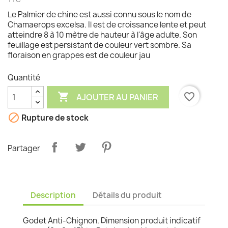
Le Palmier de chine est aussi connu sous le nom de
Chamaerops excelsa. Il est de croissance lente et peut
atteindre 8 à 10 mètre de hauteur à l'âge adulte. Son
feuillage est persistant de couleur vert sombre. Sa
floraison en grappes est de couleur jau
Quantité

favorite_border
AJOUTER AU PANIER

Rupture de stock
Partager
Description
Détails du produit
Godet Anti-Chignon. Dimension produit indicatif