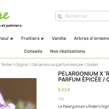
search
 et palmiers.
rieur
Fruitiers
Vanille
Arbres d'orneme
▶
▶
antes d'extérieur
Tous les fruitiers
Conseils
Nos réalisations
stiques
Arbres et arbustes fruitiers
'Roller's Sigma' / Géranium au parfum épicée / Godet
tiques
Agrumes
PELARGONIUM X 'R
stiques
Fruitiers nains
PARFUM ÉPICÉE /
bustes à feuillage
Fruitiers Colonnaires
6,52 €
pantes
TTC
Le Pelargonium x Roller's Si