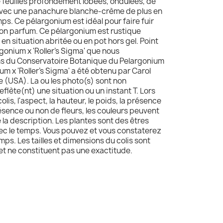
 feuilles profondément lobées, ondulées, de
, avec une panachure blanche-crème de plus en
ps. Ce pélargonium est idéal pour faire fuir
on parfum. Ce pélargonium est rustique
en situation abritée ou en pot hors gel. Point
gonium x 'Roller's Sigma' que nous
s du Conservatoire Botanique du Pelargonium
m x 'Roller's Sigma' a été obtenu par Carol
ie (USA). La ou les photo(s) sont non
reflète(nt) une situation ou un instant T. Lors
olis, l'aspect, la hauteur, le poids, la présence
résence ou non de fleurs, les couleurs peuvent
e la description. Les plantes sont des êtres
avec le temps. Vous pouvez et vous constaterez
mps. Les tailles et dimensions du colis sont
 et ne constituent pas une exactitude.