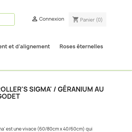

Connexion
shopping_cart
Panier
(0)
nt et d'alignement
Roses éternelles
OLLER'S SIGMA' / GÉRANIUM AU
 GODET
gma' est une vivace (60/80cm x 40/60cm) qui