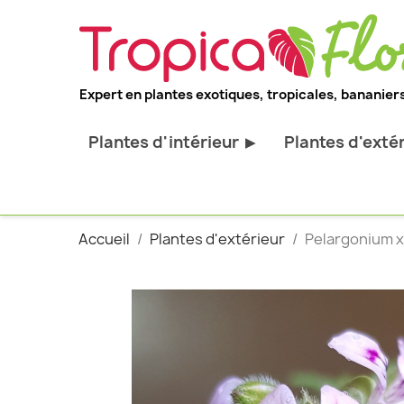
Expert en plantes exotiques, tropicales, bananiers
Plantes d'intérieur
Plantes d'exté
▶
Toutes les plantes d'intérieur
Toutes les pl
Plantes pour bureau
Bananiers ru
Accueil
Plantes d'extérieur
Pelargonium x 
Palmier d'intérieur
Palmiers rus
Cactus & Succulentes
Orchidées ru
Sujets d'exception
Plantes et ar
décoratif
Plantes grim
Fourgères