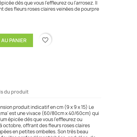
icée dès que vous l'effleurez ou l'arrosez. Il
ant des fleurs roses claires veinées de pourpre
favorite_border
 AU PANIER
ls du produit
sion produit indicatif en cm (9 x 9 x 15) Le
igma' est une vivace (60/80cm x 40/60cm) qui
um épicée dès que vous l'effleurez ou
in à octobre, offrant des fleurs roses claires
pées en petites ombelles. Son très beau