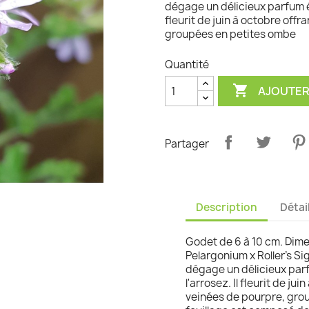
dégage un délicieux parfum ép
fleurit de juin à octobre offr
graminées
groupées en petites ombe
Quantité

AJOUTER
Partager
Description
Détai
Godet de 6 à 10 cm. Dimen
Pelargonium x Roller's S
dégage un délicieux parf
l'arrosez. Il fleurit de ju
veinées de pourpre, grou