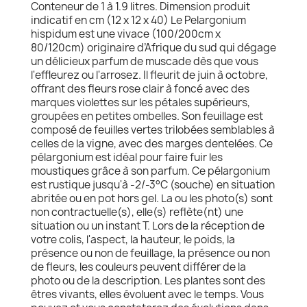
Conteneur de 1 à 1.9 litres. Dimension produit
indicatif en cm (12 x 12 x 40) Le Pelargonium
hispidum est une vivace (100/200cm x
80/120cm) originaire d’Afrique du sud qui dégage
un délicieux parfum de muscade dès que vous
l'effleurez ou l'arrosez. Il fleurit de juin à octobre,
offrant des fleurs rose clair à foncé avec des
marques violettes sur les pétales supérieurs,
groupées en petites ombelles. Son feuillage est
composé de feuilles vertes trilobées semblables à
celles de la vigne, avec des marges dentelées. Ce
pélargonium est idéal pour faire fuir les
moustiques grâce à son parfum. Ce pélargonium
est rustique jusqu'à -2/-3°C (souche) en situation
abritée ou en pot hors gel. La ou les photo(s) sont
non contractuelle(s), elle(s) reflète(nt) une
situation ou un instant T. Lors de la réception de
votre colis, l'aspect, la hauteur, le poids, la
présence ou non de feuillage, la présence ou non
de fleurs, les couleurs peuvent différer de la
photo ou de la description. Les plantes sont des
êtres vivants, elles évoluent avec le temps. Vous