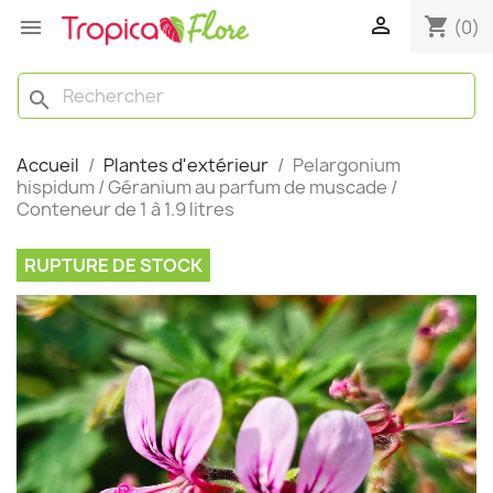

shopping_cart

(0)
search
Accueil
Plantes d'extérieur
Pelargonium
hispidum / Géranium au parfum de muscade /
Conteneur de 1 à 1.9 litres
RUPTURE DE STOCK