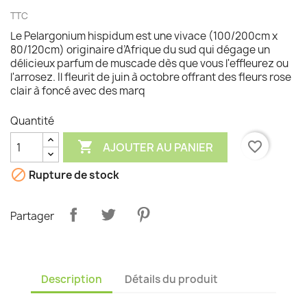
TTC
Le Pelargonium hispidum est une vivace (100/200cm x
80/120cm) originaire d’Afrique du sud qui dégage un
délicieux parfum de muscade dès que vous l'effleurez ou
l'arrosez. Il fleurit de juin à octobre offrant des fleurs rose
clair à foncé avec des marq
Quantité

favorite_border
AJOUTER AU PANIER

Rupture de stock
Partager
Description
Détails du produit