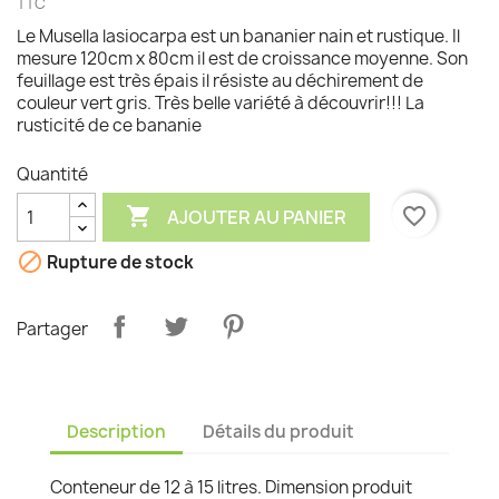
TTC
Le Musella lasiocarpa est un bananier nain et rustique. Il
mesure 120cm x 80cm il est de croissance moyenne. Son
feuillage est très épais il résiste au déchirement de
couleur vert gris. Très belle variété à découvrir!!! La
rusticité de ce bananie
Quantité

favorite_border
AJOUTER AU PANIER

Rupture de stock
Partager
Description
Détails du produit
Conteneur de 12 à 15 litres. Dimension produit