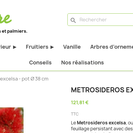
search
 et palmiers.
rieur
Fruitiers
Vanille
Arbres d'orneme
▶
▶
antes d'extérieur
Tous les fruitiers
Conseils
Nos réalisations
stiques
Arbres et arbustes fruitiers
excelsa - pot Ø 38 cm
tiques
Agrumes
METROSIDEROS EX
stiques
Fruitiers nains
121,81 €
bustes à feuillage
Fruitiers Colonnaires
TTC
pantes
Le
Metrosideros excelsa
, o
feuillage persistant avec des 