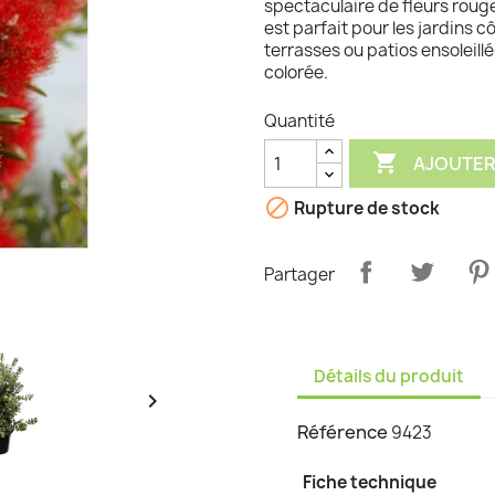
spectaculaire de fleurs rouges
est parfait pour les jardins c
graminées
terrasses ou patios ensoleill
colorée.
Quantité

AJOUTER

Rupture de stock
Partager
Détails du produit

Référence
9423
Fiche technique