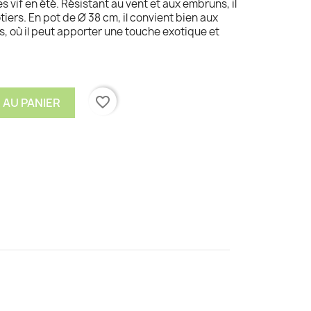
 vif en été. Résistant au vent et aux embruns, il
ôtiers. En pot de Ø 38 cm, il convient bien aux
és, où il peut apporter une touche exotique et
favorite_border
 AU PANIER