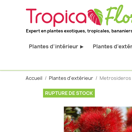
Expert en plantes exotiques, tropicales, bananiers
Plantes d'intérieur
Plantes d'exté
▶
Toutes les plantes d'intérieur
Toutes les pl
Plantes pour bureau
Bananiers ru
Accueil
Plantes d'extérieur
Metrosideros 
Palmier d'intérieur
Palmiers rus
Cactus & Succulentes
Orchidées ru
RUPTURE DE STOCK
Sujets d'exception
Plantes et ar
décoratif
Plantes grim
Fourgères