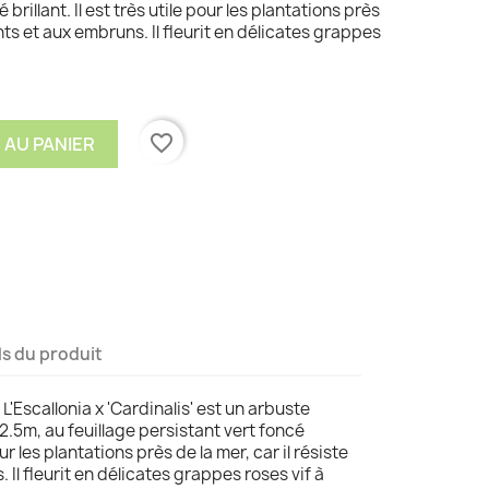
 brillant. Il est très utile pour les plantations près
ents et aux embruns. Il fleurit en délicates grappes
favorite_border
 AU PANIER
ls du produit
L'Escallonia x 'Cardinalis' est un arbuste
.5m, au feuillage persistant vert foncé
pour les plantations près de la mer, car il résiste
 Il fleurit en délicates grappes roses vif à