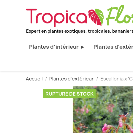
Expert en plantes exotiques, tropicales, bananiers
Plantes d'intérieur
Plantes d'exté
▶
Toutes les plantes d'intérieur
Toutes les pl
Plantes pour bureau
Bananiers ru
Accueil
Plantes d'extérieur
Escallonia x 'C
Palmier d'intérieur
Palmiers rus
Cactus & Succulentes
Orchidées ru
RUPTURE DE STOCK
Sujets d'exception
Plantes et ar
décoratif
Plantes grim
Fourgères