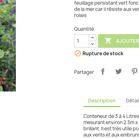
feuillage persistant vert foncé
de la mer car il résiste aux v
graminées
roses
Quantité

AJOUTER

Rupture de stock
Partager
Description
Détai
Conteneur de 3 à 4 Litres 
mesurant environ 2.5m x 2
brillant. Il est très utile 
aux vents et aux embruns.