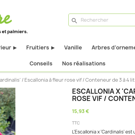
search
 et palmiers.
rieur
Fruitiers
Vanille
Arbres d'orneme
▶
▶
antes d'extérieur
Tous les fruitiers
Conseils
Nos réalisations
stiques
Arbres et arbustes fruitiers
ardinalis' / Escallonia à fleur rose vif / Conteneur de 3 à 4 li
tiques
Agrumes
ESCALLONIA X 'CAR
stiques
Fruitiers nains
ROSE VIF / CONTEN
bustes à feuillage
Fruitiers Colonnaires
15,93 €
pantes
TTC
L'Escallonia x 'Cardinalis' e