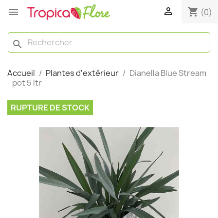

shopping_cart

(0)
search
Accueil
Plantes d'extérieur
Dianella Blue Stream
- pot 5 ltr
RUPTURE DE STOCK