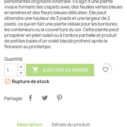
persistantes originaire d'Astralie. Il s'agit d'une plante
vivace formant des clapets avec des feuilles vertes bleues
en lanières et des fleurs bleues délicates. Elle peut
atteindre une hauteur de 3 pieds et une largeur de 2
pieds, ce qui en fait une plante idéale pour les bordures,
les conteneurs ou la couverture du sol. Cette plante peut
prospérer en plein soleil ou à l'ombre partielle et produit
de petites baies d'un violet bleuté profond après la
floraison au printemps.
Quantité

favorite_border
AJOUTER AU PANIER

Rupture de stock
Partager
Description
Détails du produit