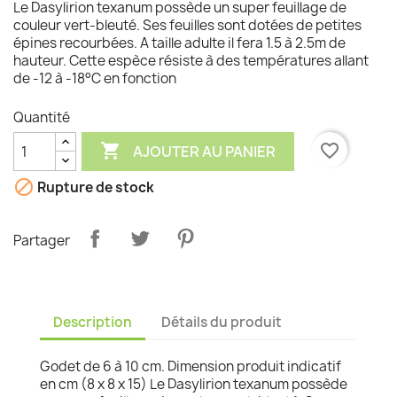
Le Dasylirion texanum possède un super feuillage de
couleur vert-bleuté. Ses feuilles sont dotées de petites
épines recourbées. A taille adulte il fera 1.5 à 2.5m de
hauteur. Cette espèce résiste à des températures allant
de -12 à -18°C en fonction
Quantité

favorite_border
AJOUTER AU PANIER

Rupture de stock
Partager
Description
Détails du produit
Godet de 6 à 10 cm. Dimension produit indicatif
en cm (8 x 8 x 15) Le Dasylirion texanum possède