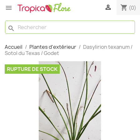

shopping_cart

(0)
search
Accueil
Plantes d'extérieur
Dasylirion texanum /
Sotol du Texas / Godet
RUPTURE DE STOCK