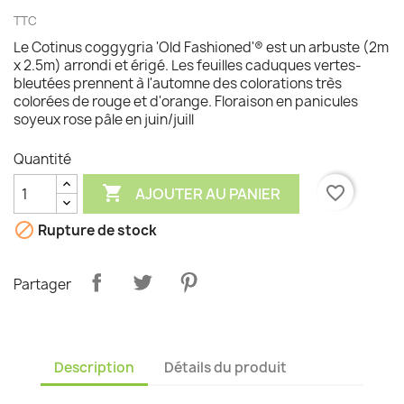
TTC
Le Cotinus coggygria 'Old Fashioned'® est un arbuste (2m
x 2.5m) arrondi et érigé. Les feuilles caduques vertes-
bleutées prennent à l'automne des colorations très
colorées de rouge et d'orange. Floraison en panicules
soyeux rose pâle en juin/juill
Quantité

favorite_border
AJOUTER AU PANIER

Rupture de stock
Partager
Description
Détails du produit