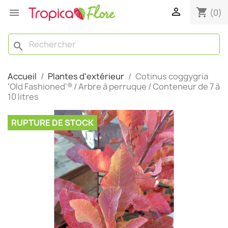

shopping_cart

(0)
search
Accueil
Plantes d'extérieur
Cotinus coggygria
'Old Fashioned'® / Arbre à perruque / Conteneur de 7 à
10 litres
RUPTURE DE STOCK