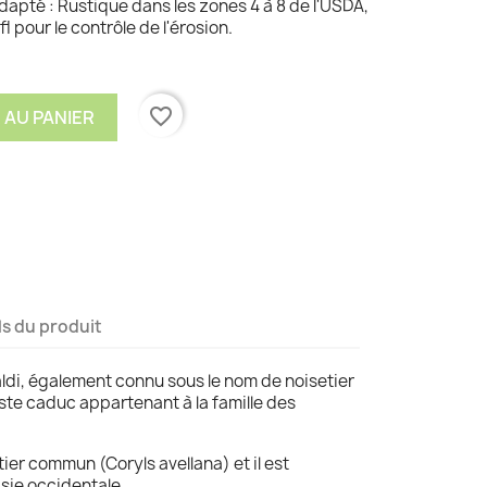
apté : Rustique dans les zones 4 à 8 de l'USDA,
l pour le contrôle de l'érosion.
favorite_border
 AU PANIER
ls du produit
aldi, également connu sous le nom de noisetier
ste caduc appartenant à la famille des
tier commun (Coryls avellana) et il est
Asie occidentale.