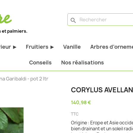
search
 et palmiers.
rieur
Fruitiers
Vanille
Arbres d'orneme
▶
▶
antes d'extérieur
Tous les fruitiers
Conseils
Nos réalisations
stiques
Arbres et arbustes fruitiers
a Garibaldi - pot 2 ltr
tiques
Agrumes
CORYLUS AVELLANA
stiques
Fruitiers nains
140,98 €
bustes à feuillage
Fruitiers Colonnaires
TTC
pantes
Origine : Erope et Asie occide
bien drainant et un soleil rad