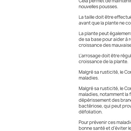
Cela permet de maintenir 
nouvelles pousses.
La taille doit être effect
avant que la plante ne c
La plante peut également
de sa base pour aider à re
croissance des mauvaise
L'arrosage doit être régu
croissance de la plante.
Malgré sa rusticité, le C
maladies.
Malgré sa rusticité, le C
maladies, notamment la fi
dépérissement des branch
bactériose, qui peut prov
défoliation.
Pour prévenir ces maladie
bonne santé et d'éviter l