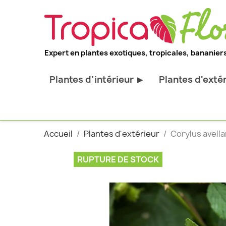
Expert en plantes exotiques, tropicales, bananiers
Plantes d'intérieur
Plantes d'exté
▶
Toutes les plantes d'intérieur
Toutes les pl
Plantes pour bureau
Bananiers ru
Accueil
Plantes d'extérieur
Corylus avellan
Palmier d'intérieur
Palmiers rus
Cactus & Succulentes
Orchidées ru
RUPTURE DE STOCK
Sujets d'exception
Plantes et ar
décoratif
Plantes grim
Fourgères