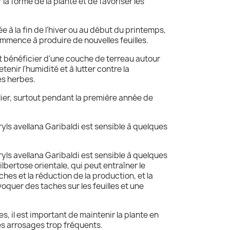
la forme de la plante et de favoriser les
uée à la fin de l'hiver ou au début du printemps,
ommence à produire de nouvelles feuilles.
 bénéficier d'une couche de terreau autour
tenir l'humidité et à lutter contre la
s herbes.
lier, surtout pendant la première année de
oryls avellana Garibaldi est sensible à quelques
oryls avellana Garibaldi est sensible à quelques
lbertose orientale, qui peut entraîner le
es et la réduction de la production, et la
oquer des taches sur les feuilles et une
s, il est important de maintenir la plante en
es arrosages trop fréquents.