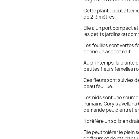
Cette plante peut attein
de 2-3 mètres.
Elle a un port compact et 
les petits jardins ou co
Les feuilles sont vertes f
donne un aspect naïf.
Au printemps, la plante 
petites fleurs femelles r
Ces fleurs sont suivies 
peau feuillue.
Les nids sont une source 
humains.Coryls avellana G
demande peu d'entretie
Il préfère un sol bien dr
Elle peut tolérer le plein 
de fleurs et de nts dans u