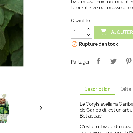
bactériose. Environnement ad
tolérant à la sécheresse et sef
graminées
Quantité

AJOUTER

Rupture de stock
Partager
Description
Détai
Le Coryls avellana Garib

de Garibaldi, est un arbu
Betlaceae.
C'est un clivage du noise
originaire d'Europe et d'