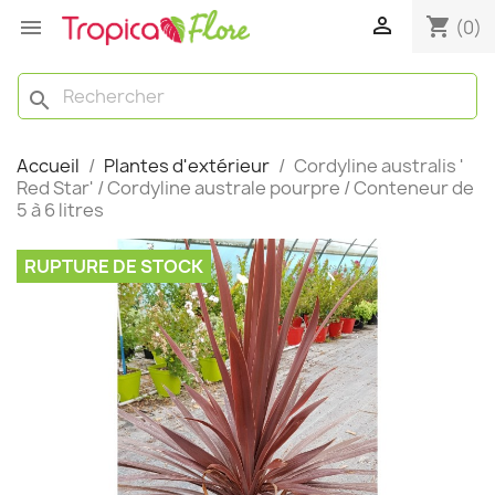

shopping_cart

(0)
search
Accueil
Plantes d'extérieur
Cordyline australis '
Red Star' / Cordyline australe pourpre / Conteneur de
5 à 6 litres
RUPTURE DE STOCK