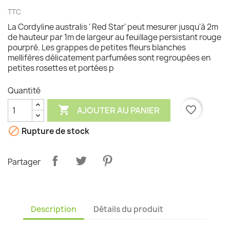
TTC
La Cordyline australis ' Red Star' peut mesurer jusqu'à 2m
de hauteur par 1m de largeur au feuillage persistant rouge
pourpré. Les grappes de petites fleurs blanches
mellifères délicatement parfumées sont regroupées en
petites rosettes et portées p
Quantité

favorite_border
AJOUTER AU PANIER

Rupture de stock
Partager
Description
Détails du produit