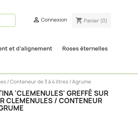

Connexion
shopping_cart
Panier
(0)
nt et d'alignement
Roses éternelles
es / Conteneur de 3 à 4 litres / Agrume
INA 'CLEMENULES' GREFFÉ SUR
IER CLEMENULES / CONTENEUR
 AGRUME