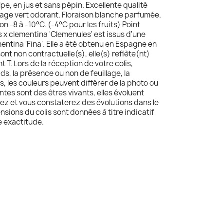
lpe, en jus et sans pépin. Excellente qualité
llage vert odorant. Floraison blanche parfumée.
on -8 à -10°C. (-4°C pour les fruits) Point
s x clementina 'Clemenules' est issus d'une
entina 'Fina'. Elle a été obtenu en Espagne en
ont non contractuelle(s), elle(s) reflète(nt)
t T. Lors de la réception de votre colis,
oids, la présence ou non de feuillage, la
, les couleurs peuvent différer de la photo ou
ntes sont des êtres vivants, elles évoluent
ez et vous constaterez des évolutions dans le
ensions du colis sont données à titre indicatif
e exactitude.