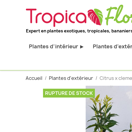
Expert en plantes exotiques, tropicales, bananiers
Plantes d'intérieur
Plantes d'exté
▶
Toutes les plantes d'intérieur
Toutes les pl
Plantes pour bureau
Bananiers ru
Accueil
Plantes d'extérieur
Citrus x cleme
Palmier d'intérieur
Palmiers rus
Cactus & Succulentes
Orchidées ru
RUPTURE DE STOCK
Sujets d'exception
Plantes et ar
décoratif
Plantes grim
Fourgères