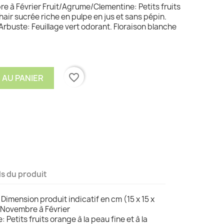
re à Février Fruit/Agrume/Clementine: Petits fruits
chair sucrée riche en pulpe en jus et sans pépin.
 Arbuste: Feuillage vert odorant. Floraison blanche
favorite_border
 AU PANIER
ls du produit
 Dimension produit indicatif en cm (15 x 15 x
n Novembre à Février
Petits fruits orange à la peau fine et à la