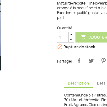
Maturité/récolte: Fin Novemb
graminées
orange à la peau fine et à la 
Excellente qualité gustative.
parf
Quantité

AJOUTER

Rupture de stock
Partager
Description
Détai
Conteneur de 3 à 4 litres.
70) Maturité/récolte: Fi
Fruit/Agrume/Clementine: 