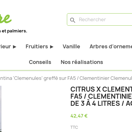
search
 et palmiers.
rieur
Fruitiers
Vanille
Arbres d'orneme
▶
▶
antes d'extérieur
Tous les fruitiers
Conseils
Nos réalisations
stiques
Arbres et arbustes fruitiers
ntina 'Clemenules' greffé sur FA5 / Clementinier Clemenul
tiques
Agrumes
CITRUS X CLEMENT
stiques
Fruitiers nains
FA5 / CLEMENTIN
bustes à feuillage
Fruitiers Colonnaires
DE 3 À 4 LITRES /
42,47 €
pantes
TTC