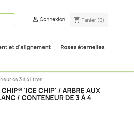

Connexion
shopping_cart
Panier
(0)
nt et d'alignement
Roses éternelles
neur de 3 à 4 litres
CHIP® 'ICE CHIP' / ARBRE AUX
LANC / CONTENEUR DE 3 À 4