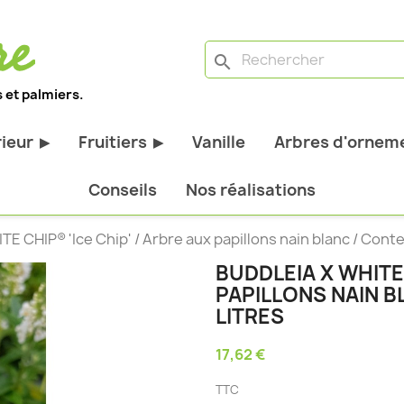
search
 et palmiers.
rieur
Fruitiers
Vanille
Arbres d'orneme
▶
▶
antes d'extérieur
Tous les fruitiers
Conseils
Nos réalisations
stiques
Arbres et arbustes fruitiers
TE CHIP® 'Ice Chip' / Arbre aux papillons nain blanc / Conte
tiques
Agrumes
BUDDLEIA X WHITE 
stiques
Fruitiers nains
PAPILLONS NAIN B
bustes à feuillage
Fruitiers Colonnaires
LITRES
17,62 €
pantes
TTC