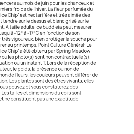
mencera au mois de juin pour les chanceux et
miers froids de l'hiver. La fleur parfumée du
Ice Chip' est nectarifère et très aimée des
rt tendre sur le dessus et blanc grisé sur le
t. A taille adulte, ce buddleia peut mesurer
 jusqu'à -12° à -17°C en fonction de son
r très vigoureux, bien protéger la souche pour
rer au printemps. Point Culture Général: Le
'Ice Chip' a été obtenu par Spring Meadow
 ou les photo(s) sont non contractuelle(s),
tuation ou un instant T. Lors de la réception de
hauteur, le poids, la présence ou non de
 non de fleurs, les couleurs peuvent différer de
ion. Les plantes sont des êtres vivants, elles
Vous pouvez et vous constaterez des
 Les tailles et dimensions du colis sont
 et ne constituent pas une exactitude.