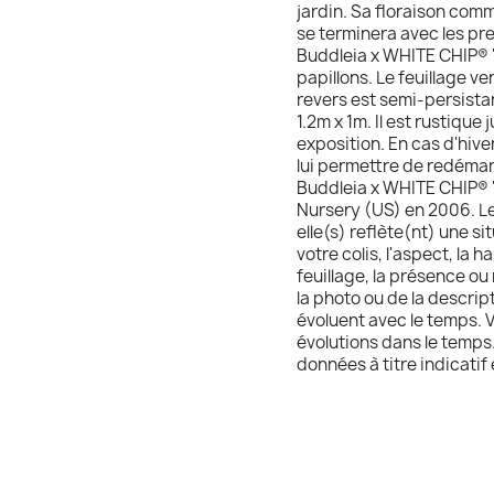
jardin. Sa floraison com
se terminera avec les pre
Buddleia x WHITE CHIP® '
papillons. Le feuillage ve
revers est semi-persistan
1.2m x 1m. Il est rustique
exposition. En cas d'hive
lui permettre de redémar
Buddleia x WHITE CHIP® 
Nursery (US) en 2006. Le
elle(s) reflète(nt) une si
votre colis, l'aspect, la 
feuillage, la présence ou
la photo ou de la descript
évoluent avec le temps. 
évolutions dans le temps.
données à titre indicatif