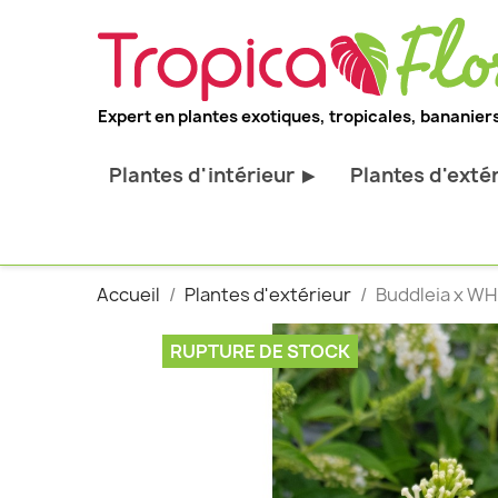
Expert en plantes exotiques, tropicales, bananiers
Plantes d'intérieur
Plantes d'exté
▶
Toutes les plantes d'intérieur
Toutes les pl
Plantes pour bureau
Bananiers ru
Accueil
Plantes d'extérieur
Buddleia x WHI
Palmier d'intérieur
Palmiers rus
Cactus & Succulentes
Orchidées ru
RUPTURE DE STOCK
Sujets d'exception
Plantes et ar
décoratif
Plantes grim
Fourgères