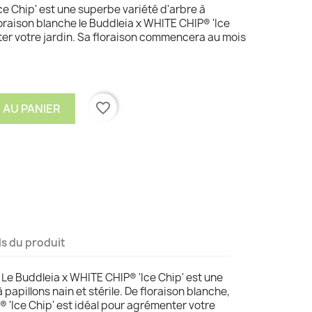
e Chip' est une superbe variété d'arbre à
floraison blanche le Buddleia x WHITE CHIP® 'Ice
ter votre jardin. Sa floraison commencera au mois
favorite_border
 AU PANIER
ls du produit
. Le Buddleia x WHITE CHIP® 'Ice Chip' est une
papillons nain et stérile. De floraison blanche,
® 'Ice Chip' est idéal pour agrémenter votre