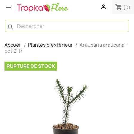

shopping_cart

(0)
search
Accueil
Plantes d'extérieur
Araucaria araucana -
pot 2 ltr
RUPTURE DE STOCK