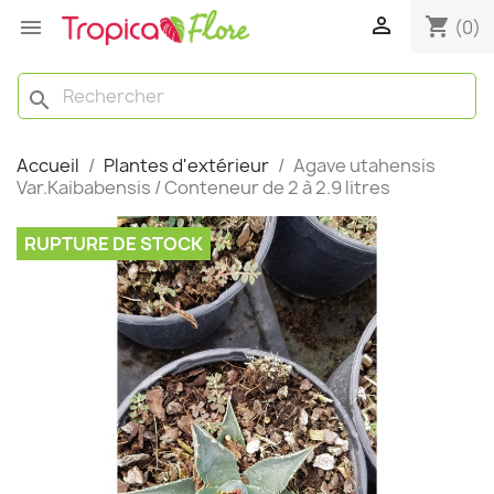

shopping_cart

(0)
search
Accueil
Plantes d'extérieur
Agave utahensis
Var.Kaibabensis / Conteneur de 2 à 2.9 litres
RUPTURE DE STOCK