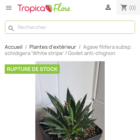

shopping_cart

(0)
search
Accueil
Plantes d'extérieur
Agave filifera subsp.
schidigera ‘White stripe’ / Godet anti-chignon
RUPTURE DE STOCK