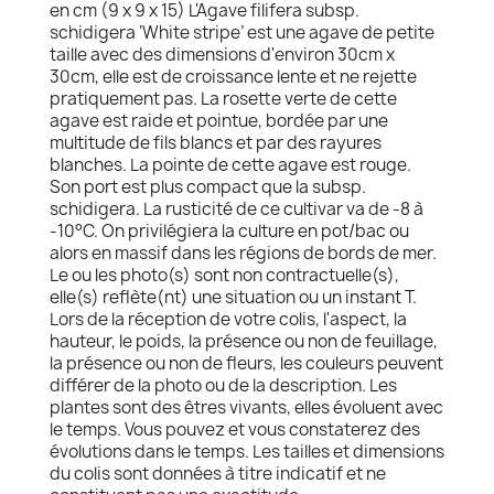
en cm (9 x 9 x 15) L'Agave filifera subsp.
schidigera ‘White stripe’ est une agave de petite
taille avec des dimensions d'environ 30cm x
30cm, elle est de croissance lente et ne rejette
pratiquement pas. La rosette verte de cette
agave est raide et pointue, bordée par une
multitude de fils blancs et par des rayures
blanches. La pointe de cette agave est rouge.
Son port est plus compact que la subsp.
schidigera. La rusticité de ce cultivar va de -8 à
-10°C. On privilégiera la culture en pot/bac ou
alors en massif dans les régions de bords de mer.
Le ou les photo(s) sont non contractuelle(s),
elle(s) reflète(nt) une situation ou un instant T.
Lors de la réception de votre colis, l'aspect, la
hauteur, le poids, la présence ou non de feuillage,
la présence ou non de fleurs, les couleurs peuvent
différer de la photo ou de la description. Les
plantes sont des êtres vivants, elles évoluent avec
le temps. Vous pouvez et vous constaterez des
évolutions dans le temps. Les tailles et dimensions
du colis sont données à titre indicatif et ne