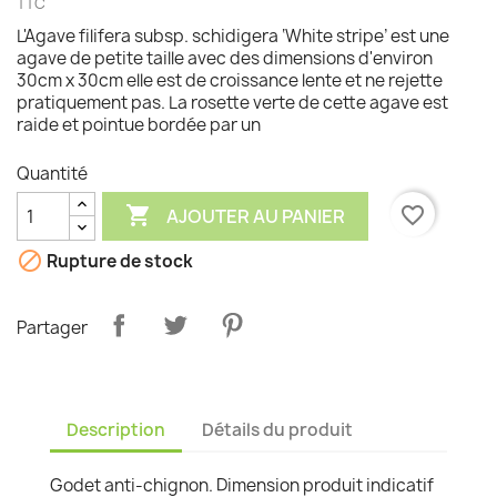
TTC
L'Agave filifera subsp. schidigera ‘White stripe’ est une
agave de petite taille avec des dimensions d'environ
30cm x 30cm elle est de croissance lente et ne rejette
pratiquement pas. La rosette verte de cette agave est
raide et pointue bordée par un
Quantité

favorite_border
AJOUTER AU PANIER

Rupture de stock
Partager
Description
Détails du produit
Godet anti-chignon. Dimension produit indicatif