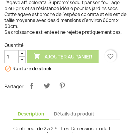
L'Agave aff. colorata 'Suprême' séduit par son feuillage
bleu-gris et sa résistance idéale pour les jardins secs.
Cette agave est proche de l'espèce colorata et elle est de
taille moyenne avec des dimensions d'environ 60cm x
60cm.
Sa croissance est lente et ne rejette pratiquement pas.
Quantité

favorite_border
AJOUTER AU PANIER

Rupture de stock
Partager
Description
Détails du produit
Conteneur de 2 à 2.9 litres. Dimension produit