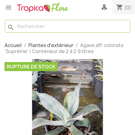

shopping_cart

(0)
search
Accueil
Plantes d'extérieur
Agave aff. colorata
'Suprême' / Conteneur de 2 à 2.9 litres
RUPTURE DE STOCK