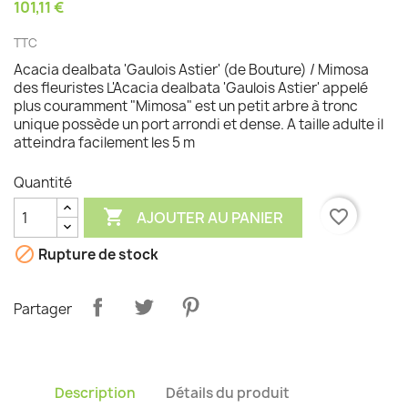
101,11 €
TTC
Acacia dealbata 'Gaulois Astier' (de Bouture) / Mimosa
des fleuristes L'Acacia dealbata 'Gaulois Astier' appelé
plus couramment "Mimosa" est un petit arbre à tronc
unique possède un port arrondi et dense. A taille adulte il
atteindra facilement les 5 m
Quantité

favorite_border
AJOUTER AU PANIER

Rupture de stock
Partager
Description
Détails du produit