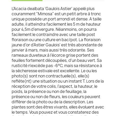
L'Acacia dealbata 'Gaulois Astier' appelé plus
couramment "Mimosa" est un petit arbre à tronc
unique possède un port arrondi et dense. A taille
adulte, il atteindra facilement les 5 m de hauteur
pour 4,5m d'envergure. Néanmoins, on pourra
facilement le contraindre avec une taille post
floraison ou une culture en bac/pot. La floraison
jaune d'or d'Astier Gaulois' est très abondante de
janvier à mars, mais aussi très odorante. Ses
rameaux duveteux à l'écorce grise portent des
feuilles fortement découpées, d'un beau vert. Sa
rusticité n'excède pas -6°C, mais sa résistance à
la sécheresse estivale est excellente. Le ou les
photo(s) sont non contractuelle(s), elle(s)
reflète(nt) une situation ou un instant T. Lors de la
réception de votre colis, l'aspect, la hauteur, le
poids, la présence ou non de feuillage, la
présence ou non de fleurs, les couleurs peuvent
différer de la photo ou de la description. Les
plantes sont des êtres vivants, elles évoluent avec
le temps. Vous pouvez et vous constaterez des