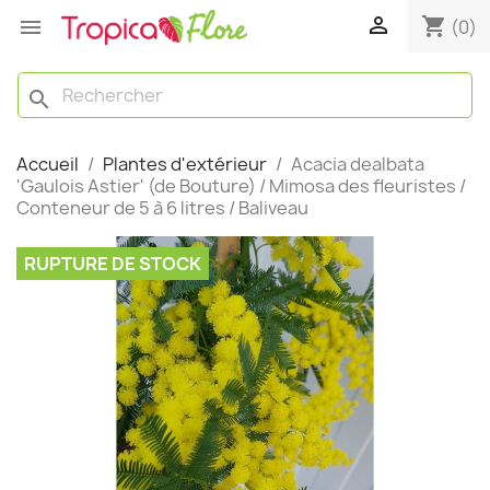

shopping_cart

(0)
search
Accueil
Plantes d'extérieur
Acacia dealbata
'Gaulois Astier' (de Bouture) / Mimosa des fleuristes /
Conteneur de 5 à 6 litres / Baliveau
RUPTURE DE STOCK