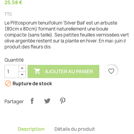
25,58 €
TTC
Le Pittosporum tenuifolium 'Silver Ball' est un arbuste
(80cm x 80cm) formant naturellement une boule
compacte (sans taille). Ses petites feuilles vernissées vert
olive argentée restent sur la plante en hiver. En mai-juin il
produit des fleurs dis
Quantité

favorite_border
AJOUTER AU PANIER

Rupture de stock
Partager
Description
Détails du produit