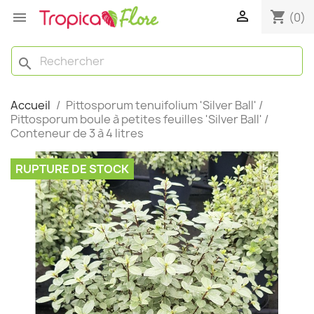

shopping_cart

(0)
search
Accueil
Pittosporum tenuifolium 'Silver Ball' /
Pittosporum boule à petites feuilles 'Silver Ball' /
Conteneur de 3 à 4 litres
RUPTURE DE STOCK