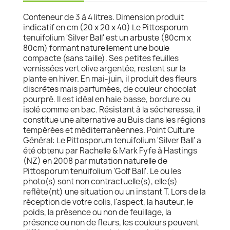
Conteneur de 3 à 4 litres. Dimension produit
indicatif en cm (20 x 20 x 40) Le Pittosporum
tenuifolium 'Silver Ball' est un arbuste (80cm x
80cm) formant naturellement une boule
compacte (sans taille). Ses petites feuilles
vernissées vert olive argentée, restent sur la
plante en hiver. En mai-juin, il produit des fleurs
discrètes mais parfumées, de couleur chocolat
pourpré. Il est idéal en haie basse, bordure ou
isolé comme en bac. Résistant à la sécheresse, il
constitue une alternative au Buis dans les régions
tempérées et méditerranéennes. Point Culture
Général: Le Pittosporum tenuifolium 'Silver Ball' a
été obtenu par Rachelle & Mark Fyfe à Hastings
(NZ) en 2008 par mutation naturelle de
Pittosporum tenuifolium 'Golf Ball'. Le ou les
photo(s) sont non contractuelle(s), elle(s)
reflète(nt) une situation ou un instant T. Lors de la
réception de votre colis, l'aspect, la hauteur, le
poids, la présence ou non de feuillage, la
présence ou non de fleurs, les couleurs peuvent