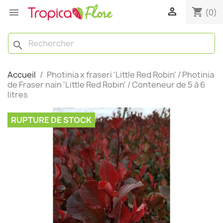

shopping_cart

(0)
search
Accueil
Photinia x fraseri 'Little Red Robin' / Photinia
de Fraser nain 'Little Red Robin' / Conteneur de 5 à 6
litres
RUPTURE DE STOCK