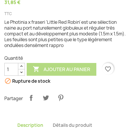
31,85 €
TTC
Le Photinia x fraseri 'Little Red Robin' est une sélection
naine au port naturellement globuleux et régulier très
compact et au développement plus modeste (1.5m x 1.5m).
Les feuilles sont plus petites que le type légèrement
ondulées densément rappro
Quantité

favorite_border
AJOUTER AU PANIER

Rupture de stock
Partager
Description
Détails du produit