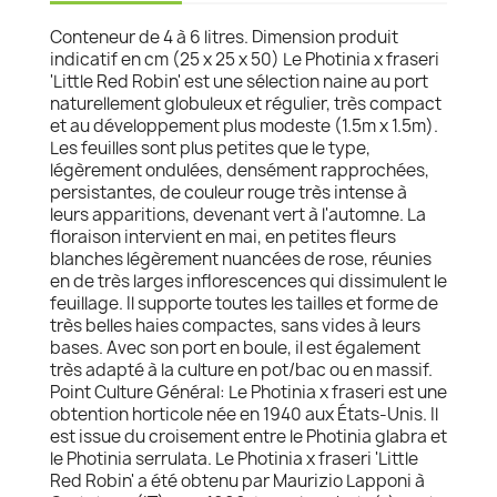
Conteneur de 4 à 6 litres. Dimension produit
indicatif en cm (25 x 25 x 50) Le Photinia x fraseri
'Little Red Robin' est une sélection naine au port
naturellement globuleux et régulier, très compact
et au développement plus modeste (1.5m x 1.5m).
Les feuilles sont plus petites que le type,
légèrement ondulées, densément rapprochées,
persistantes, de couleur rouge très intense à
leurs apparitions, devenant vert à l'automne. La
floraison intervient en mai, en petites fleurs
blanches légèrement nuancées de rose, réunies
en de très larges inflorescences qui dissimulent le
feuillage. Il supporte toutes les tailles et forme de
très belles haies compactes, sans vides à leurs
bases. Avec son port en boule, il est également
très adapté à la culture en pot/bac ou en massif.
Point Culture Général: Le Photinia x fraseri est une
obtention horticole née en 1940 aux États-Unis. Il
est issue du croisement entre le Photinia glabra et
le Photinia serrulata. Le Photinia x fraseri 'Little
Red Robin' a été obtenu par Maurizio Lapponi à