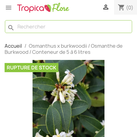

shopping_cart

(0)
search
Accueil
Osmanthus x burkwoodii / Osmanthe de
Burkwood / Conteneur de 5 à 6 litres
RUPTURE DE STOCK