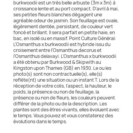
burkwoodii est un très belle arbuste (3m x 3m) à
croissance lente et au port compact. D'avril à mai,
ses petites fleurs blanches dégagent une
agréable odeur de jasmin. Son feuillage est ovale,
légèrement dentée, persistant, de couleur vert
foncé et brillant. Il sera parfait en petite haie, en
bac, en isolé ou en massif. Point Culture Général:
L'Osmanthus x burkwoodii est hybride issu du
croisement entre l'Osmanthus decorus et
l'Osmanthus delavayi. L'Osmanthus x burkwoodii
a été obtenu par Burkwood & Skipwith au
Kingston upon Thames (GB) en 1930. Le ou les
photo(s) sont non contractuelle(s), elle(s)
reflète(nt) une situation ou un instant T. Lors de la
réception de votre colis, l'aspect, la hauteur, le
poids, la présence ou non de feuillage, la
présence ou non de fleurs, les couleurs peuvent
différer de la photo ou de la description. Les
plantes sont des êtres vivants, elles évoluent avec
le temps. Vous pouvez et vous constaterez des
évolutions dans le temps.