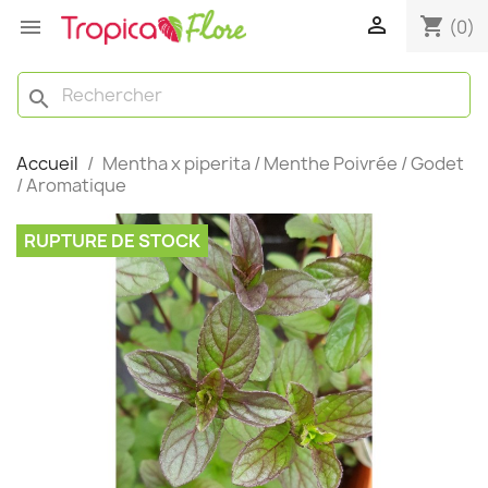

shopping_cart

(0)
search
Accueil
Mentha x piperita / Menthe Poivrée / Godet
/ Aromatique
RUPTURE DE STOCK