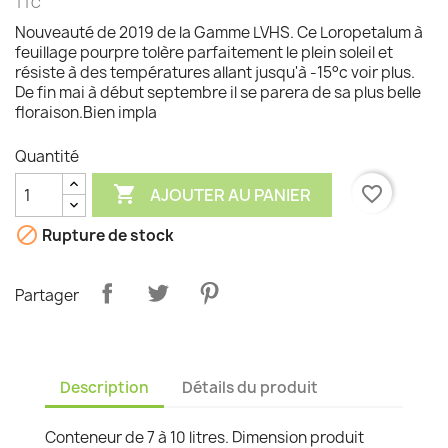
TTC
Nouveauté de 2019 de la Gamme LVHS. Ce Loropetalum à
feuillage pourpre tolère parfaitement le plein soleil et
résiste à des températures allant jusqu'à -15°c voir plus.
De fin mai à début septembre il se parera de sa plus belle
floraison.Bien impla
Quantité

favorite_border
AJOUTER AU PANIER

Rupture de stock
Partager
Description
Détails du produit
Conteneur de 7 à 10 litres. Dimension produit