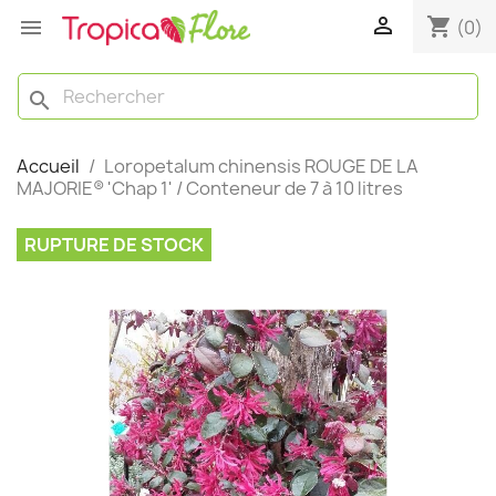

shopping_cart

(0)
search
Accueil
Loropetalum chinensis ROUGE DE LA
MAJORIE® 'Chap 1' / Conteneur de 7 à 10 litres
RUPTURE DE STOCK