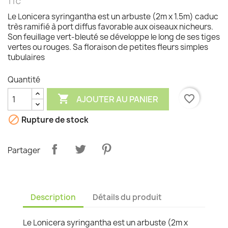
TTC
Le Lonicera syringantha est un arbuste (2m x 1.5m) caduc
très ramifié à port diffus favorable aux oiseaux nicheurs.
Son feuillage vert-bleuté se développe le long de ses tiges
vertes ou rouges. Sa floraison de petites fleurs simples
tubulaires
Quantité

favorite_border
AJOUTER AU PANIER

Rupture de stock
Partager
Description
Détails du produit
Le Lonicera syringantha est un arbuste (2m x