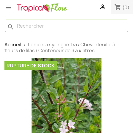

shopping_cart

(0)
search
Accueil
Lonicera syringantha / Chèvrefeuille à
fleurs de lilas / Conteneur de 3 à 4 litres
RUPTURE DE STOCK