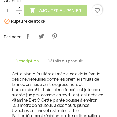
Quantité

favorite_border
AJOUTER AU PANIER

Rupture de stock
Partager
Description
Détails du produit
Cette plante fruitière et médicinale de la famille
des chèvrefeuilles donne les premiers fruits de
l'année en mai, avant les groseilliers et
framboisiers! La baie, bleue foncé, est juteuse et
sucrée (un peu comme les myrtilles), est riche en
vitamine B et C. Cette plante pousse à environ
1,50 mètre de hauteur, a des fleurs jaunes-
blanches en mars et est auto-fertile.
Particulièrement résistante, elle se débrouillera