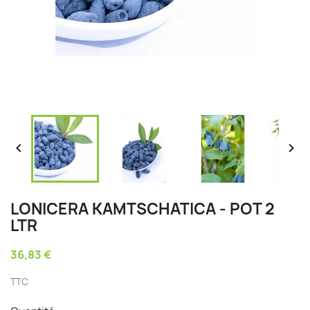


LONICERA KAMTSCHATICA - POT 2
LTR
36,83 €
TTC