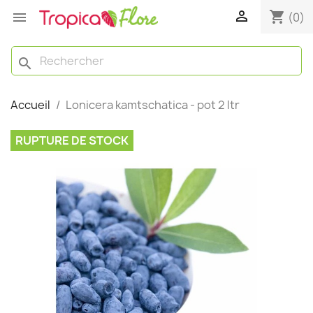

shopping_cart

(0)
search
Accueil
Lonicera kamtschatica - pot 2 ltr
RUPTURE DE STOCK