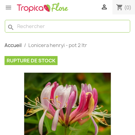

shopping_cart

(0)
search
Accueil
Lonicera henryi - pot 2 ltr
RUPTURE DE STOCK