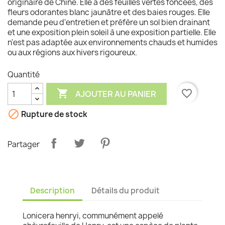
originaire de Chine. Elle a des feuilles vertes foncées, des
fleurs odorantes blanc jaunâtre et des baies rouges. Elle
demande peu d'entretien et préfère un sol bien drainant
et une exposition plein soleil à une exposition partielle. Elle
n'est pas adaptée aux environnements chauds et humides
ou aux régions aux hivers rigoureux.
Quantité

favorite_border
AJOUTER AU PANIER

Rupture de stock
Partager
Description
Détails du produit
Lonicera henryi, communément appelé