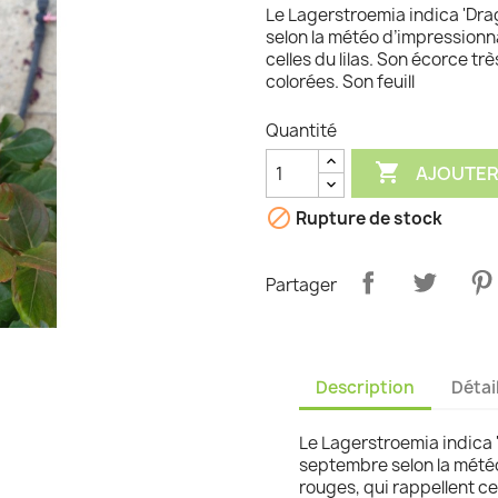
Le Lagerstroemia indica 'Drag
graminées
selon la météo d’impressionn
celles du lilas. Son écorce tr
colorées. Son feuill
Quantité

AJOUTER

Rupture de stock
Partager
Description
Détai
Le Lagerstroemia indica '
septembre selon la mété
rouges, qui rappellent ce