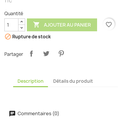
TTC
Quantité

favorite_border
AJOUTER AU PANIER

Rupture de stock
Partager
Description
Détails du produit
Commentaires (0)