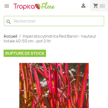

shopping_cart

(0)
search
Accueil
Imperata cylindrica Red Baron - hauteur
totale 40-50 cm - pot 2 ltr
RUPTURE DE STOCK