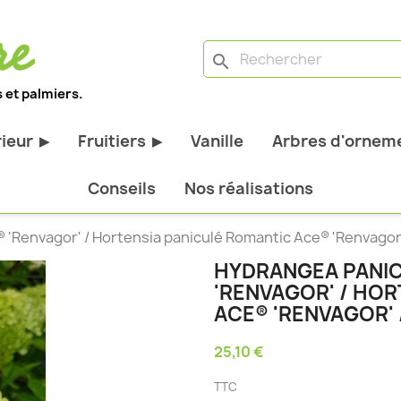
search
 et palmiers.
rieur
Fruitiers
Vanille
Arbres d'orneme
▶
▶
antes d'extérieur
Tous les fruitiers
Conseils
Nos réalisations
stiques
Arbres et arbustes fruitiers
'Renvagor' / Hortensia paniculé Romantic Ace® 'Renvagor' 
tiques
Agrumes
HYDRANGEA PANI
stiques
Fruitiers nains
'RENVAGOR' / HO
bustes à feuillage
Fruitiers Colonnaires
ACE® 'RENVAGOR' 
25,10 €
pantes
TTC