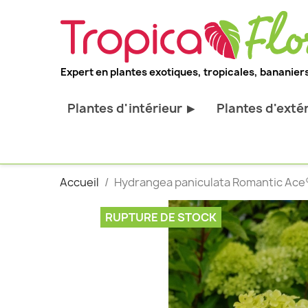
Expert en plantes exotiques, tropicales, bananiers
Plantes d'intérieur
Plantes d'exté
▶
Toutes les plantes d'intérieur
Toutes les pl
Plantes pour bureau
Bananiers ru
Accueil
Hydrangea paniculata Romantic Ace® 
Palmier d'intérieur
Palmiers rus
Cactus & Succulentes
Orchidées ru
RUPTURE DE STOCK
Sujets d'exception
Plantes et ar
décoratif
Plantes grim
Fourgères