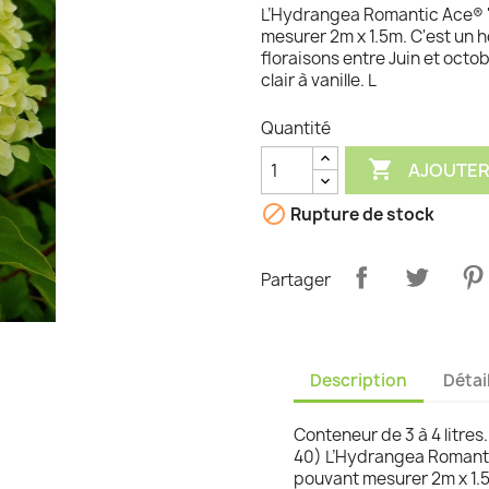
L’Hydrangea Romantic Ace® '
graminées
mesurer 2m x 1.5m. C'est un hor
floraisons entre Juin et octob
clair à vanille. L
Quantité

AJOUTER

Rupture de stock
Partager
Description
Détai
Conteneur de 3 à 4 litres.
40) L’Hydrangea Romanti
pouvant mesurer 2m x 1.5m.