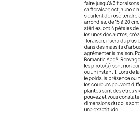
faire jusqu'à 3 floraisons
sa floraison est jaune clai
s'ourlent de rose tendre e
arrondies, de 15 à 20 cm,
stériles, ont 4 pétales d
les unes des autres, créa
floraison, il sera du plus
dans des massifs d'arbus
agrémenter la maison. Po
Romantic Ace® 'Renvagor'
les photo(s) sont non cont
ou un instant T. Lors de la
le poids, la présence ou 
les couleurs peuvent diff
plantes sont des êtres vi
pouvez et vous constatere
dimensions du colis sont 
une exactitude.