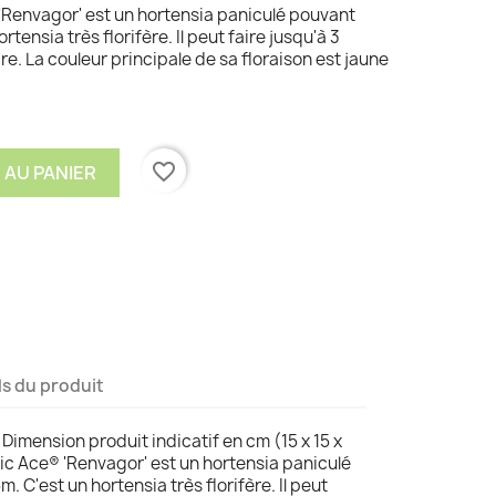
Renvagor' est un hortensia paniculé pouvant
tensia très florifère. Il peut faire jusqu'à 3
re. La couleur principale de sa floraison est jaune
favorite_border
 AU PANIER
ls du produit
 Dimension produit indicatif en cm (15 x 15 x
c Ace® 'Renvagor' est un hortensia paniculé
 C'est un hortensia très florifère. Il peut