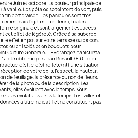
 entre Juin et octobre. La couleur principale de
r à vanille. Les pétales se teintent de vert, puis
n fin de floraison. Les panicules sont très
 pleines mais légères. Les fleurs, toutes
e forme originale et sont largement espacées
nt cet effet de légèreté. Grâce à sa suberbe
 belle effet en pot sur votre terrasse ou balcon,
tes ou en isolés et en bouquets pour
int Culture Générale: L’Hydrangea paniculata
 a été obtenue par Jean Renault (FR) Le ou
ractuelle(s), elle(s) reflète(nt) une situation
 réception de votre colis, l'aspect, la hauteur,
non de feuillage, la présence ou non de fleurs,
érer de la photo ou de la description. Les
vants, elles évoluent avec le temps. Vous
z des évolutions dans le temps. Les tailles et
données à titre indicatif et ne constituent pas