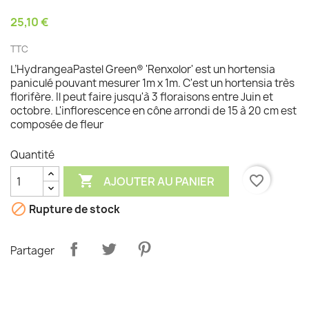
25,10 €
TTC
L’HydrangeaPastel Green® 'Renxolor' est un hortensia
paniculé pouvant mesurer 1m x 1m. C'est un hortensia très
florifère. Il peut faire jusqu'à 3 floraisons entre Juin et
octobre. L'inflorescence en cône arrondi de 15 à 20 cm est
composée de fleur
Quantité

favorite_border
AJOUTER AU PANIER

Rupture de stock
Partager