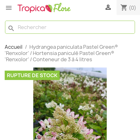

shopping_cart

(0)
search
Accueil
Hydrangea paniculata Pastel Green®
'Renxolor' / Hortensia paniculé Pastel Green®
'Renxolor' / Conteneur de 3 à 4 litres
RUPTURE DE STOCK