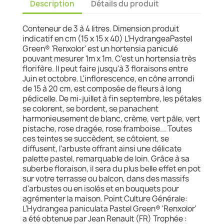
Description
Détails du produit
Conteneur de 3 à 4 litres. Dimension produit
indicatif en cm (15 x 15 x 40) L’HydrangeaPastel
Green® 'Renxolor' est un hortensia paniculé
pouvant mesurer 1m x 1m. C'est un hortensia très
florifère. Il peut faire jusqu'à 3 floraisons entre
Juin et octobre. L'inflorescence, en cône arrondi
de 15 à 20 cm, est composée de fleurs à long
pédicelle. De mi-juillet à fin septembre, les pétales
se colorent, se bordent, se panachent
harmonieusement de blanc, crème, vert pâle, vert
pistache, rose dragée, rose framboise... Toutes
ces teintes se succèdent, se côtoient, se
diffusent, l'arbuste offrant ainsi une délicate
palette pastel, remarquable de loin. Grâce à sa
suberbe floraison, il sera du plus belle effet en pot
sur votre terrasse ou balcon, dans des massifs
d'arbustes ou en isolés et en bouquets pour
agrémenter la maison. Point Culture Générale:
L’Hydrangea paniculata Pastel Green® 'Renxolor'
a été obtenue par Jean Renault (FR) Trophée :