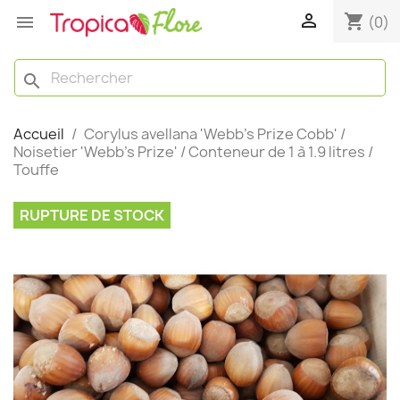

shopping_cart

(0)
search
Accueil
Corylus avellana 'Webb's Prize Cobb' /
Noisetier 'Webb's Prize' / Conteneur de 1 à 1.9 litres /
Touffe
RUPTURE DE STOCK