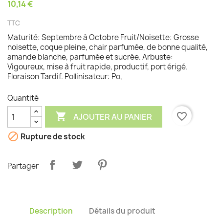
10,14 €
TTC
Maturité: Septembre à Octobre Fruit/Noisette: Grosse
noisette, coque pleine, chair parfumée, de bonne qualité,
amande blanche, parfumée et sucrée. Arbuste:
Vigoureux, mise à fruit rapide, productif, port érigé.
Floraison Tardif. Pollinisateur: Po,
Quantité

favorite_border
AJOUTER AU PANIER

Rupture de stock
Partager
Description
Détails du produit