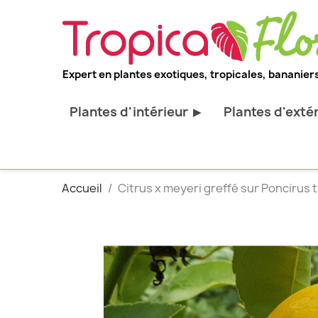
Expert en plantes exotiques, tropicales, bananiers
Plantes d'intérieur
Plantes d'exté
▶
Toutes les plantes d'intérieur
Toutes les pl
Plantes pour bureau
Bananiers ru
Accueil
Citrus x meyeri greffé sur Poncirus tr
Palmier d'intérieur
Palmiers rus
Cactus & Succulentes
Orchidées ru
Sujets d'exception
Plantes et ar
décoratif
Plantes grim
Fourgères