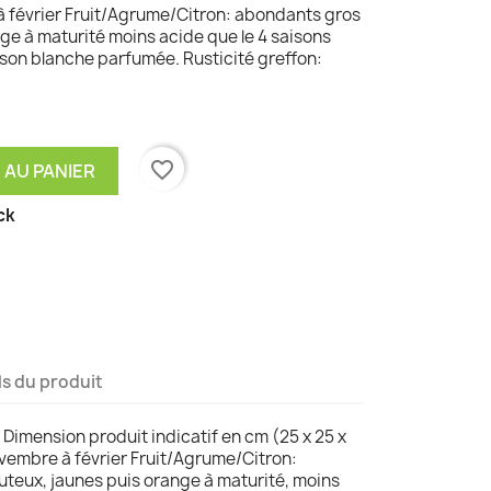
à février Fruit/Agrume/Citron: abondants gros
nge à maturité moins acide que le 4 saisons
aison blanche parfumée. Rusticité greffon:
favorite_border
 AU PANIER
ck
ls du produit
. Dimension produit indicatif en cm (25 x 25 x
vembre à février Fruit/Agrume/Citron:
juteux, jaunes puis orange à maturité, moins