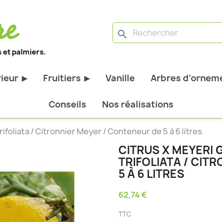
search
 et palmiers.
rieur
Fruitiers
Vanille
Arbres d'orneme
▶
▶
antes d'extérieur
Tous les fruitiers
Conseils
Nos réalisations
stiques
Arbres et arbustes fruitiers
ifoliata / Citronnier Meyer / Conteneur de 5 à 6 litres
tiques
Agrumes
CITRUS X MEYERI 
stiques
Fruitiers nains
TRIFOLIATA / CIT
bustes à feuillage
Fruitiers Colonnaires
5 À 6 LITRES
62,74 €
pantes
TTC