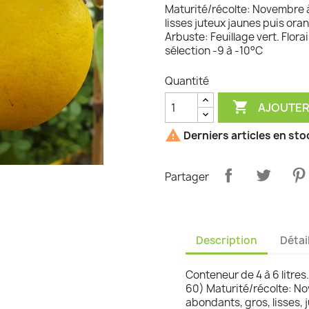
Maturité/récolte: Novembre 
graminées
lisses juteux jaunes puis ora
Arbuste: Feuillage vert. Flor
sélection -9 à -10°C
Quantité

AJOUTER

Derniers articles en sto
Partager
Description
Détai
Conteneur de 4 à 6 litres
60) Maturité/récolte: No
abondants, gros, lisses, 