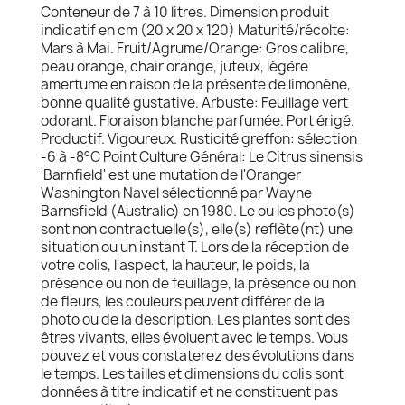
Conteneur de 7 à 10 litres. Dimension produit
indicatif en cm (20 x 20 x 120) Maturité/récolte:
Mars à Mai. Fruit/Agrume/Orange: Gros calibre,
peau orange, chair orange, juteux, légère
amertume en raison de la présente de limonène,
bonne qualité gustative. Arbuste: Feuillage vert
odorant. Floraison blanche parfumée. Port érigé.
Productif. Vigoureux. Rusticité greffon: sélection
-6 à -8°C Point Culture Général: Le Citrus sinensis
'Barnfield' est une mutation de l'Oranger
Washington Navel sélectionné par Wayne
Barnsfield (Australie) en 1980. Le ou les photo(s)
sont non contractuelle(s), elle(s) reflète(nt) une
situation ou un instant T. Lors de la réception de
votre colis, l'aspect, la hauteur, le poids, la
présence ou non de feuillage, la présence ou non
de fleurs, les couleurs peuvent différer de la
photo ou de la description. Les plantes sont des
êtres vivants, elles évoluent avec le temps. Vous
pouvez et vous constaterez des évolutions dans
le temps. Les tailles et dimensions du colis sont
données à titre indicatif et ne constituent pas