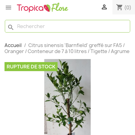

shopping_cart

(0)
search
Accueil
Citrus sinensis 'Barnfield' greffé sur FA5 /
Oranger / Conteneur de 7 à 10 litres / Tigette / Agrume
RUPTURE DE STOCK