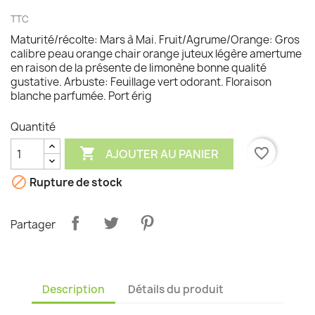
TTC
Maturité/récolte: Mars à Mai. Fruit/Agrume/Orange: Gros
calibre peau orange chair orange juteux légère amertume
en raison de la présente de limonène bonne qualité
gustative. Arbuste: Feuillage vert odorant. Floraison
blanche parfumée. Port érig
Quantité

favorite_border
AJOUTER AU PANIER

Rupture de stock
Partager
Description
Détails du produit