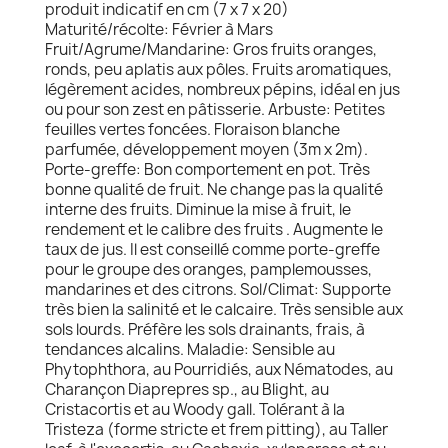
produit indicatif en cm (7 x 7 x 20)
Maturité/récolte: Février à Mars
Fruit/Agrume/Mandarine: Gros fruits oranges,
ronds, peu aplatis aux pôles. Fruits aromatiques,
légèrement acides, nombreux pépins, idéal en jus
ou pour son zest en pâtisserie. Arbuste: Petites
feuilles vertes foncées. Floraison blanche
parfumée, développement moyen (3m x 2m).
Porte-greffe: Bon comportement en pot. Très
bonne qualité de fruit. Ne change pas la qualité
interne des fruits. Diminue la mise à fruit, le
rendement et le calibre des fruits . Augmente le
taux de jus. Il est conseillé comme porte-greffe
pour le groupe des oranges, pamplemousses,
mandarines et des citrons. Sol/Climat: Supporte
très bien la salinité et le calcaire. Très sensible aux
sols lourds. Préfère les sols drainants, frais, à
tendances alcalins. Maladie: Sensible au
Phytophthora, au Pourridiés, aux Nématodes, au
Charançon Diaprepres sp., au Blight, au
Cristacortis et au Woody gall. Tolérant à la
Tristeza (forme stricte et frem pitting), au Taller