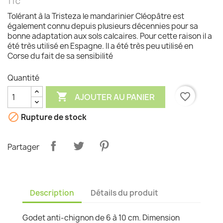
TTC
Tolérant à la Tristeza le mandarinier Cléopâtre est
également connu depuis plusieurs décennies pour sa
bonne adaptation aux sols calcaires. Pour cette raison il a
été très utilisé en Espagne. Il a été très peu utilisé en
Corse du fait de sa sensibilité
Quantité

favorite_border
AJOUTER AU PANIER

Rupture de stock
Partager
Description
Détails du produit
Godet anti-chignon de 6 à 10 cm. Dimension