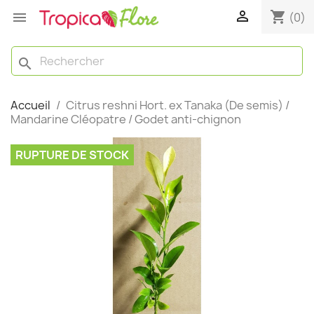

shopping_cart

(0)
search
Accueil
Citrus reshni Hort. ex Tanaka (De semis) /
Mandarine Cléopatre / Godet anti-chignon
RUPTURE DE STOCK