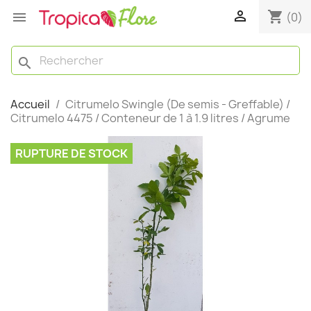

shopping_cart

(0)
search
Accueil
Citrumelo Swingle (De semis - Greffable) /
Citrumelo 4475 / Conteneur de 1 à 1.9 litres / Agrume
RUPTURE DE STOCK