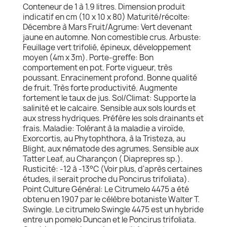
Conteneur de 1 à 1.9 litres. Dimension produit
indicatif en cm (10 x 10 x 80) Maturité/récolte:
Décembre à Mars Fruit/Agrume: Vert devenant
jaune en automne. Non comestible crus. Arbuste:
Feuillage vert trifolié, épineux, développement
moyen (4m x 3m). Porte-greffe: Bon
comportement en pot. Forte vigueur, très
poussant. Enracinement profond. Bonne qualité
de fruit. Très forte productivité. Augmente
fortement le taux de jus. Sol/Climat: Supporte la
salinité et le calcaire. Sensible aux sols lourds et
aux stress hydriques. Préfère les sols drainants et
frais. Maladie: Tolérant à la maladie a viroïde,
Exorcortis, au Phytophthora, à la Tristeza, au
Blight, aux nématode des agrumes. Sensible aux
Tatter Leaf, au Charançon ( Diaprepres sp.).
Rusticité: -12 à -13°C (Voir plus, d'après certaines
études, il serait proche du Poncirus trifoliata).
Point Culture Général: Le Citrumelo 4475 a été
obtenu en 1907 par le célèbre botaniste Walter T.
Swingle. Le citrumelo Swingle 4475 est un hybride
entre un pomelo Duncan et le Poncirus trifoliata.