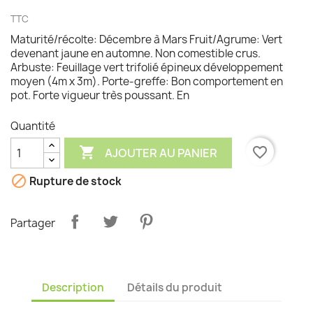
TTC
Maturité/récolte: Décembre à Mars Fruit/Agrume: Vert
devenant jaune en automne. Non comestible crus.
Arbuste: Feuillage vert trifolié épineux développement
moyen (4m x 3m). Porte-greffe: Bon comportement en
pot. Forte vigueur très poussant. En
Quantité

favorite_border
AJOUTER AU PANIER

Rupture de stock
Partager
Description
Détails du produit