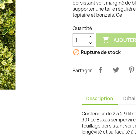
persistant vert marginé de bl
supporter une taille régulièr
graminées
topiaire et bonzaïs. Ce
Quantité

AJOUTER

Rupture de stock
Partager
Description
Détai
Conteneur de 2 à 2.9 litr
30) Le Buxus semperviren
feuillage persistant ver
longévité et sa faculté à 