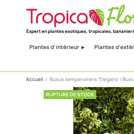
Expert en plantes exotiques, tropicales, bananiers
Plantes d'intérieur
Plantes d'exté
▶
Toutes les plantes d'intérieur
Toutes les pl
Plantes pour bureau
Bananiers ru
Accueil
Buxus sempervirens 'Elegans' / Buis 
Palmier d'intérieur
Palmiers rus
Cactus & Succulentes
Orchidées ru
RUPTURE DE STOCK
Sujets d'exception
Plantes et ar
décoratif
Plantes grim
Fourgères