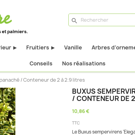
search
 et palmiers.
rieur
Fruitiers
Vanille
Arbres d'orneme
▶
▶
antes d'extérieur
Tous les fruitiers
Conseils
Nos réalisations
stiques
Arbres et arbustes fruitiers
panaché / Conteneur de 2 à 2.9 litres
tiques
Agrumes
BUXUS SEMPERVIR
stiques
Fruitiers nains
/ CONTENEUR DE 2 
bustes à feuillage
Fruitiers Colonnaires
10,86 €
pantes
TTC
Le Buxus sempervirens 'Elegan