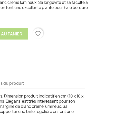
anc crème lumineux. Sa longévité et sa faculté à
e en font une excellente plante pour haie bordure
favorite_border
 AU PANIER
ls du produit
es. Dimension produit indicatif en cm (10 x 10 x
s 'Elegans' est très intéressant pour son
t marginé de blanc crème lumineux. Sa
supporter une taille régulière en font une