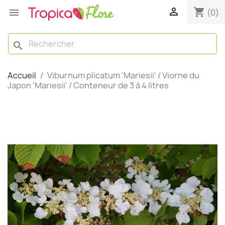

shopping_cart

(0)
search
Accueil
Viburnum plicatum 'Mariesii' / Viorne du
Japon 'Mariesii' / Conteneur de 3 à 4 litres