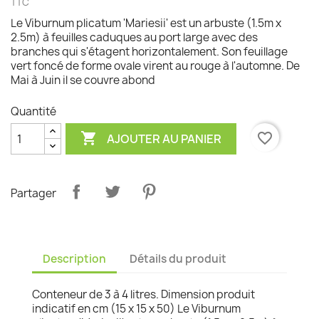
TTC
Le Viburnum plicatum 'Mariesii' est un arbuste (1.5m x
2.5m) à feuilles caduques au port large avec des
branches qui s'étagent horizontalement. Son feuillage
vert foncé de forme ovale virent au rouge à l'automne. De
Mai à Juin il se couvre abond
Quantité

favorite_border
AJOUTER AU PANIER
Partager
Description
Détails du produit
Conteneur de 3 à 4 litres. Dimension produit
indicatif en cm (15 x 15 x 50) Le Viburnum