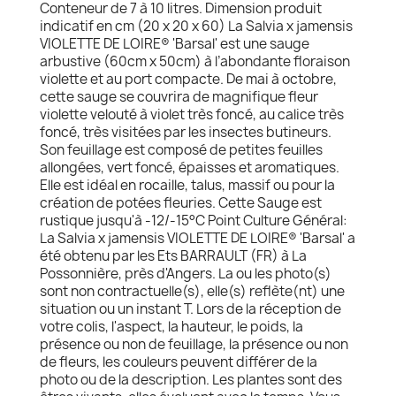
Conteneur de 7 à 10 litres. Dimension produit
indicatif en cm (20 x 20 x 60) La Salvia x jamensis
VIOLETTE DE LOIRE® 'Barsal' est une sauge
arbustive (60cm x 50cm) à l’abondante floraison
violette et au port compacte. De mai à octobre,
cette sauge se couvrira de magnifique fleur
violette velouté à violet très foncé, au calice très
foncé, très visitées par les insectes butineurs.
Son feuillage est composé de petites feuilles
allongées, vert foncé, épaisses et aromatiques.
Elle est idéal en rocaille, talus, massif ou pour la
création de potées fleuries. Cette Sauge est
rustique jusqu'à -12/-15°C Point Culture Général:
La Salvia x jamensis VIOLETTE DE LOIRE® 'Barsal' a
été obtenu par les Ets BARRAULT (FR) à La
Possonnière, près d'Angers. La ou les photo(s)
sont non contractuelle(s), elle(s) reflète(nt) une
situation ou un instant T. Lors de la réception de
votre colis, l'aspect, la hauteur, le poids, la
présence ou non de feuillage, la présence ou non
de fleurs, les couleurs peuvent différer de la
photo ou de la description. Les plantes sont des