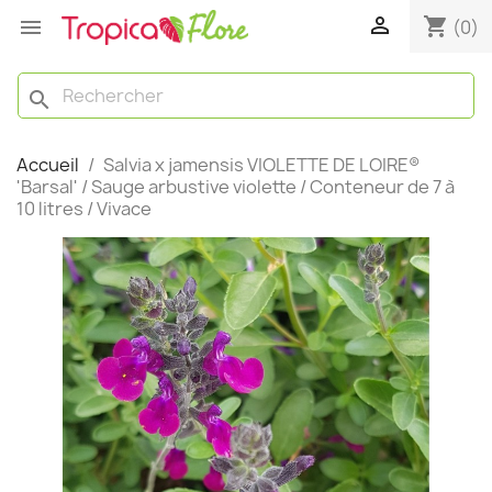

shopping_cart

(0)
search
Accueil
Salvia x jamensis VIOLETTE DE LOIRE®
'Barsal' / Sauge arbustive violette / Conteneur de 7 à
10 litres / Vivace