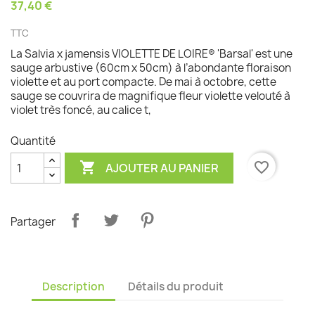
37,40 €
TTC
La Salvia x jamensis VIOLETTE DE LOIRE® 'Barsal' est une
sauge arbustive (60cm x 50cm) à l’abondante floraison
violette et au port compacte. De mai à octobre, cette
sauge se couvrira de magnifique fleur violette velouté à
violet très foncé, au calice t,
Quantité

favorite_border
AJOUTER AU PANIER
Partager
Description
Détails du produit