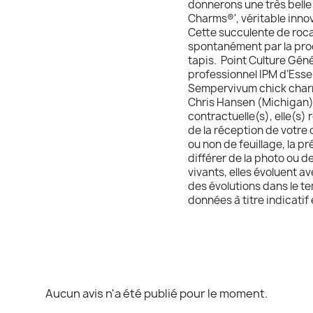
donnerons une très belle 
Charms®', véritable inno
Cette succulente de rocai
spontanément par la pro
tapis. Point Culture Géné
professionnel IPM d’Esse
Sempervivum chick charms
Chris Hansen (Michigan) 
contractuelle(s), elle(s) 
de la réception de votre c
ou non de feuillage, la p
différer de la photo ou d
vivants, elles évoluent 
des évolutions dans le te
données à titre indicatif
Aucun avis n'a été publié pour le moment.