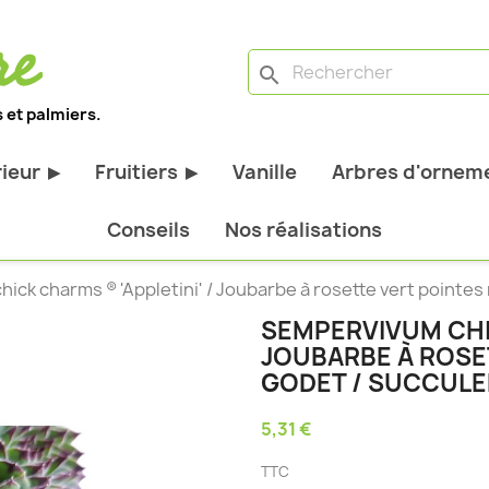
search
 et palmiers.
rieur
Fruitiers
Vanille
Arbres d'orneme
▶
▶
antes d'extérieur
Tous les fruitiers
Conseils
Nos réalisations
stiques
Arbres et arbustes fruitiers
ick charms ® 'Appletini' / Joubarbe à rosette vert pointes
tiques
Agrumes
SEMPERVIVUM CHIC
stiques
Fruitiers nains
JOUBARBE À ROSET
bustes à feuillage
Fruitiers Colonnaires
GODET / SUCCUL
5,31 €
pantes
TTC