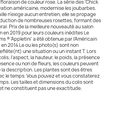
floraison de couleur rose. La série des 'Chick
vation américaine, modernise les joubarbes.
lle n'exige aucun entretien, elle se propage
duction de nombreuses rosettes, formant des
ral: Prix de la meilleure nouveauté au salon
n en 2019 pour leurs couleurs inédites Le
 ® 'Appletini' a été obtenue par l'Américain
en 2014 Le ou les photo(s) sont non
reflète(nt) une situation ou un instant T. Lors
olis, l'aspect, la hauteur, le poids, la présence
résence ou non de fleurs, les couleurs peuvent
e la description. Les plantes sont des êtres
avec le temps. Vous pouvez et vous constaterez
mps. Les tailles et dimensions du colis sont
 et ne constituent pas une exactitude.