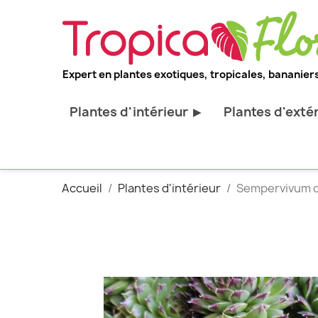
Expert en plantes exotiques, tropicales, bananiers
Plantes d'intérieur
Plantes d'exté
▶
Toutes les plantes d'intérieur
Toutes les pl
Plantes pour bureau
Bananiers ru
Accueil
Plantes d'intérieur
Sempervivum ch
Palmier d'intérieur
Palmiers rus
Cactus & Succulentes
Orchidées ru
Sujets d'exception
Plantes et ar
décoratif
Plantes grim
Fourgères