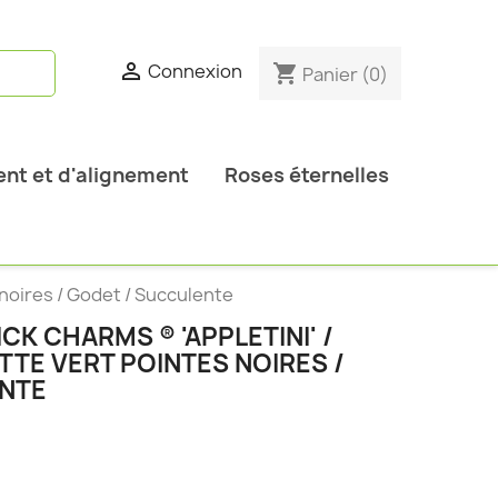

Connexion
shopping_cart
Panier
(0)
nt et d'alignement
Roses éternelles
 noires / Godet / Succulente
K CHARMS ® 'APPLETINI' /
TE VERT POINTES NOIRES /
ENTE