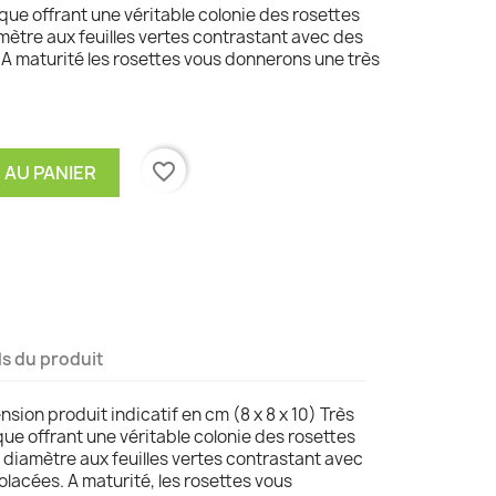
ue offrant une véritable colonie des rosettes
mètre aux feuilles vertes contrastant avec des
A maturité les rosettes vous donnerons une très
favorite_border
 AU PANIER
ls du produit
sion produit indicatif en cm (8 x 8 x 10) Très
e offrant une véritable colonie des rosettes
 diamètre aux feuilles vertes contrastant avec
lacées. A maturité, les rosettes vous