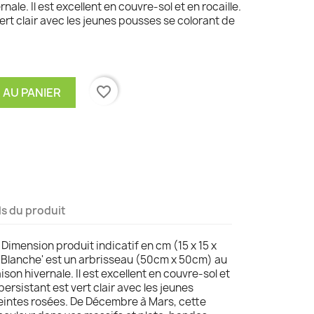
nale. Il est excellent en couvre-sol et en rocaille.
vert clair avec les jeunes pousses se colorant de
favorite_border
 AU PANIER
ls du produit
 Dimension produit indicatif en cm (15 x 15 x
s 'Blanche' est un arbrisseau (50cm x 50cm) au
ison hivernale. Il est excellent en couvre-sol et
 persistant est vert clair avec les jeunes
eintes rosées. De Décembre à Mars, cette