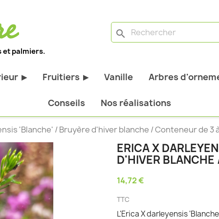
search
 et palmiers.
rieur
Fruitiers
Vanille
Arbres d'orneme
▶
▶
antes d'extérieur
Tous les fruitiers
Conseils
Nos réalisations
stiques
Arbres et arbustes fruitiers
ensis 'Blanche' / Bruyère d'hiver blanche / Conteneur de 3 à 
tiques
Agrumes
ERICA X DARLEYEN
stiques
Fruitiers nains
D'HIVER BLANCHE 
bustes à feuillage
Fruitiers Colonnaires
14,72 €
pantes
TTC
L'Erica X darleyensis 'Blanch