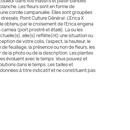
couleur dans vos massifs et plate-bandes
blanche. Les fleurs sont en forme de
c une corolle campanulée. Elles sont groupées
 dressés. Point Culture Général: L'Erica X
e obtenu par le croisement de l'Erica erigena
a carnea (port prostré et étalé). La ou les
tuelle(s), elle(s) reflète(nt) une situation ou
ception de votre colis, l'aspect, la hauteur, le
 de feuillage, la présence ou non de fleurs, les
 de la photo ou de la description. Les plantes
lles évoluent avec le temps. Vous pouvez et
utions dans le temps. Les tailles et
données à titre indicatif et ne constituent pas