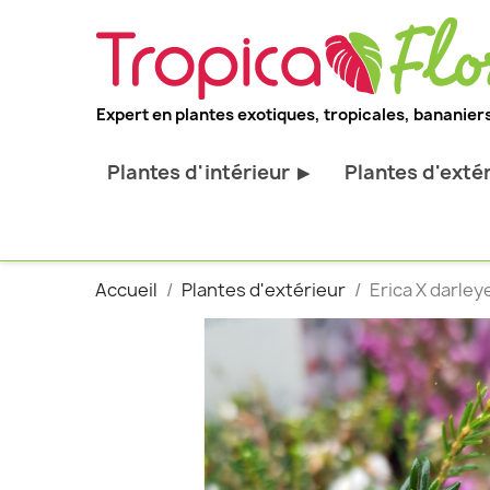
Expert en plantes exotiques, tropicales, bananiers
Plantes d'intérieur
Plantes d'exté
▶
Toutes les plantes d'intérieur
Toutes les pl
Plantes pour bureau
Bananiers ru
Accueil
Plantes d'extérieur
Erica X darley
Palmier d'intérieur
Palmiers rus
Cactus & Succulentes
Orchidées ru
Sujets d'exception
Plantes et ar
décoratif
Plantes grim
Fourgères