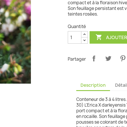
compact et à la floraison hiver
Son feuillage persistant est 
graminées
teintes rosées.
Quantité

AJOUTER
Partager
Description
Détai
Conteneur de 3 à 4 litres.
30) L'Erica X darleyensi
port compact et à la flora
en rocaille. Son feuillage
pousses se colorant de t