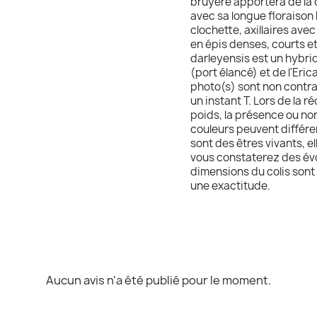
bruyère apportera de la 
avec sa longue floraison 
clochette, axillaires ave
en épis denses, courts et
darleyensis est un hybrid
(port élancé) et de l'Eric
photo(s) sont non contrac
un instant T. Lors de la ré
poids, la présence ou non
couleurs peuvent différer
sont des êtres vivants, e
vous constaterez des évol
dimensions du colis sont 
une exactitude.
Aucun avis n'a été publié pour le moment.