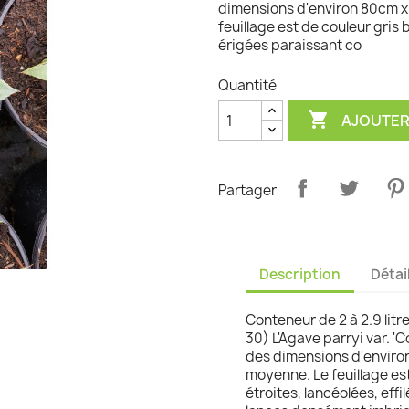
dimensions d'environ 80cm x 
feuillage est de couleur gris b
graminées
érigées paraissant co
Quantité

AJOUTER
Partager
Description
Détai
Conteneur de 2 à 2.9 litre
30) L'Agave parryi var. '
des dimensions d'environ
moyenne. Le feuillage est
étroites, lancéolées, eff