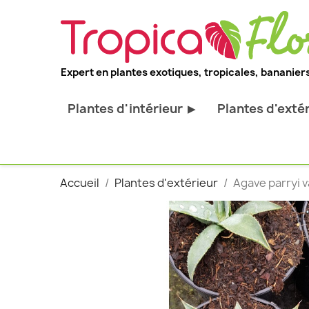
Expert en plantes exotiques, tropicales, bananiers
Plantes d'intérieur
Plantes d'exté
▶
Toutes les plantes d'intérieur
Toutes les pl
Plantes pour bureau
Bananiers ru
Accueil
Plantes d'extérieur
Agave parryi va
Palmier d'intérieur
Palmiers rus
Cactus & Succulentes
Orchidées ru
Sujets d'exception
Plantes et ar
décoratif
Plantes grim
Fourgères