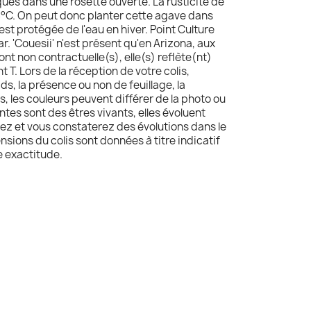
és dans une rosette ouverte. La rusticité de
18°C. On peut donc planter cette agave dans
e est protégée de l'eau en hiver. Point Culture
ar. 'Couesii' n'est présent qu'en Arizona, aux
ont non contractuelle(s), elle(s) reflète(nt)
t T. Lors de la réception de votre colis,
oids, la présence ou non de feuillage, la
, les couleurs peuvent différer de la photo ou
ntes sont des êtres vivants, elles évoluent
ez et vous constaterez des évolutions dans le
ensions du colis sont données à titre indicatif
e exactitude.