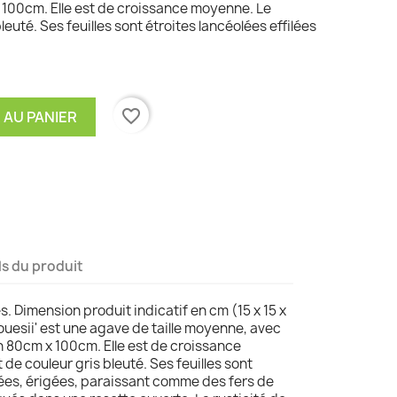
100cm. Elle est de croissance moyenne. Le
leuté. Ses feuilles sont étroites lancéolées effilées
favorite_border
 AU PANIER
ls du produit
s. Dimension produit indicatif en cm (15 x 15 x
Couesii' est une agave de taille moyenne, avec
 80cm x 100cm. Elle est de croissance
 de couleur gris bleuté. Ses feuilles sont
ilées, érigées, paraissant comme des fers de