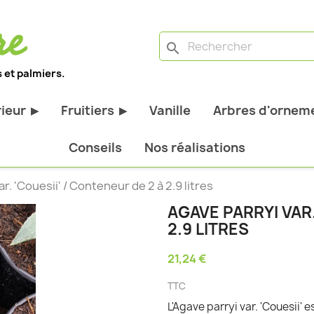
search
 et palmiers.
rieur
Fruitiers
Vanille
Arbres d'orneme
▶
▶
antes d'extérieur
Tous les fruitiers
Conseils
Nos réalisations
stiques
Arbres et arbustes fruitiers
r. 'Couesii' / Conteneur de 2 à 2.9 litres
tiques
Agrumes
AGAVE PARRYI VAR.
stiques
Fruitiers nains
2.9 LITRES
bustes à feuillage
Fruitiers Colonnaires
21,24 €
pantes
TTC
L'Agave parryi var. 'Couesii'