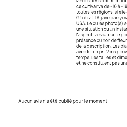
lances densément imbriqu
ce cultivar va de -16 à -
toutes les régions, si ell
Général: L'Agave parryi v
USA. Le ou les photo(s) s
une situation ou un instan
l'aspect, la hauteur, le p
présence ou non de fleurs
de la description. Les pla
avec le temps. Vous pouv
temps. Les tailles et dim
et ne constituent pas un
Aucun avis n'a été publié pour le moment.