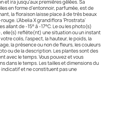
n et ira jusqu'aux premières gélées. Sa
olles en forme d'entonnoir, parfumée, est de
ant, la floraison laisse place à de très beaux
-rouge. L'Abelia X grandiflora 'Prostrata'
s allant de -15° à -17°C. Le ou les photo(s)
 elle(s) reflète(nt) une situation ou un instant
votre colis, l'aspect, la hauteur, le poids, la
age, la présence ou non de fleurs, les couleurs
oto ou de la description. Les plantes sont des
uent avec le temps. Vous pouvez et vous
ns dans le temps. Les tailles et dimensions du
e indicatif et ne constituent pas une