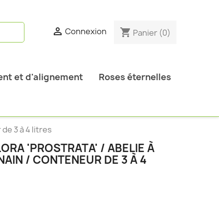

Connexion
shopping_cart
Panier
(0)
nt et d'alignement
Roses éternelles
de 3 à 4 litres
ORA 'PROSTRATA' / ABELIE À
AIN / CONTENEUR DE 3 À 4