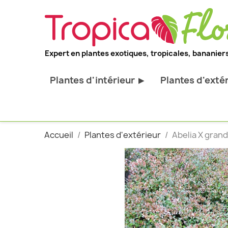
Expert en plantes exotiques, tropicales, bananiers
Plantes d'intérieur
Plantes d'exté
▶
Toutes les plantes d'intérieur
Toutes les pl
Plantes pour bureau
Bananiers ru
Accueil
Plantes d'extérieur
Abelia X grandi
Palmier d'intérieur
Palmiers rus
Cactus & Succulentes
Orchidées ru
Sujets d'exception
Plantes et ar
décoratif
Plantes grim
Fourgères