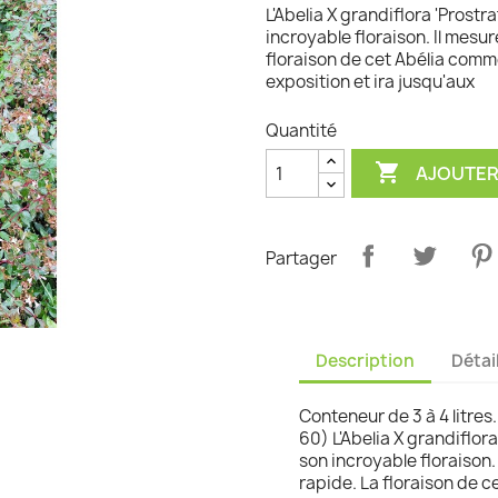
L'Abelia X grandiflora 'Prostr
graminées
incroyable floraison. Il mesu
floraison de cet Abélia comm
exposition et ira jusqu'aux
Quantité

AJOUTER
Partager
Description
Détai
Conteneur de 3 à 4 litres.
60) L'Abelia X grandiflora
son incroyable floraison.
rapide. La floraison de 