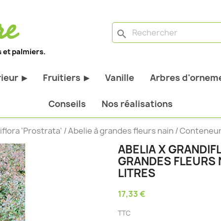
search
 et palmiers.
rieur
Fruitiers
Vanille
Arbres d'orneme
▶
▶
antes d'extérieur
Tous les fruitiers
Conseils
Nos réalisations
stiques
Arbres et arbustes fruitiers
flora 'Prostrata' / Abelie à grandes fleurs nain / Conteneur 
tiques
Agrumes
ABELIA X GRANDIFL
stiques
Fruitiers nains
GRANDES FLEURS N
bustes à feuillage
Fruitiers Colonnaires
LITRES
17,33 €
pantes
TTC