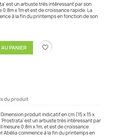
ata' est un arbuste très intéressant par son
re 0.8m x 1m et est de croissance rapide. La
ence à la fin du printemps en fonction de son
favorite_border
 AU PANIER
ls du produit
 Dimension produit indicatif en cm (15 x 15 x
 'Prostrata' est un arbuste très intéressant par
 Il mesure 0.8m x 1m, et est de croissance
cet Abélia commence à la fin du printemps en