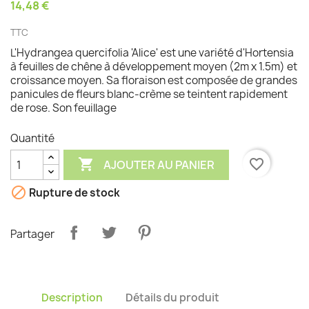
14,48 €
TTC
L'Hydrangea quercifolia 'Alice' est une variété d'Hortensia
à feuilles de chêne à développement moyen (2m x 1.5m) et
croissance moyen. Sa floraison est composée de grandes
panicules de fleurs blanc-crème se teintent rapidement
de rose. Son feuillage
Quantité

favorite_border
AJOUTER AU PANIER

Rupture de stock
Partager
Description
Détails du produit