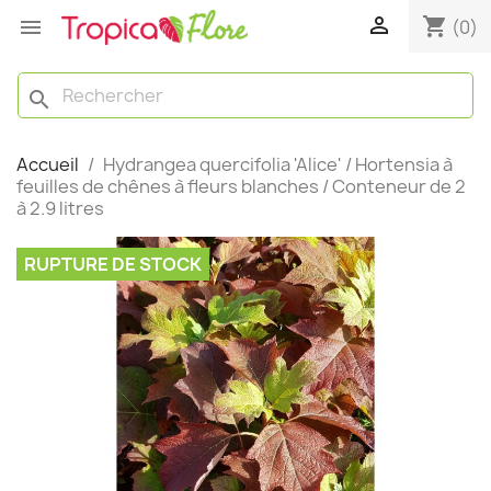

shopping_cart

(0)
search
Accueil
Hydrangea quercifolia 'Alice' / Hortensia à
feuilles de chênes à fleurs blanches / Conteneur de 2
à 2.9 litres
RUPTURE DE STOCK