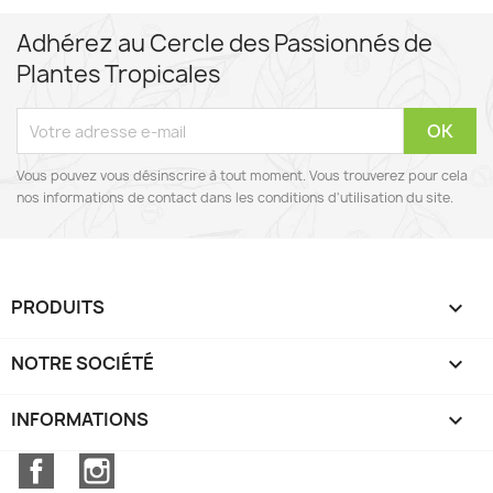
Adhérez au Cercle des Passionnés de
Plantes Tropicales
Vous pouvez vous désinscrire à tout moment. Vous trouverez pour cela
nos informations de contact dans les conditions d'utilisation du site.
PRODUITS

NOTRE SOCIÉTÉ

INFORMATIONS
keyboard_arrow_down
Facebook
Instagram